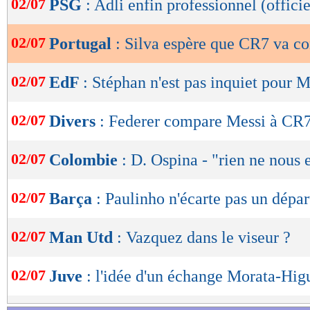
02/07
PSG
: Adli enfin professionnel (officie
de
lecture
02/07
Portugal
: Silva espère que CR7 va co
OK
02/07
EdF
: Stéphan n'est pas inquiet pour 
02/07
Divers
: Federer compare Messi à CR
02/07
Colombie
: D. Ospina - "rien ne nous 
02/07
Barça
: Paulinho n'écarte pas un dépar
02/07
Man Utd
: Vazquez dans le viseur ?
02/07
Juve
: l'idée d'un échange Morata-Hig