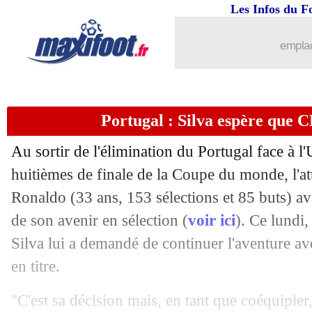
02/07
Lille
: Amadou débarque à Séville (off
Les Infos du F
02/07
CdM
: la théorie farfelue qui titre l'A
emplac
02/07
Uruguay
: des nouvelles de Cavani
Portugal : Silva espère que 
02/07
Juve
: Asamoah rejoint l'Inter (officiel
Au sortir de l'élimination du Portugal face à 
02/07
Milan
: Reina et Strinic ont signé (offi
huitièmes de finale de la Coupe du monde, l'a
Ronaldo
(33 ans, 153 sélections et 85 buts) av
02/07
Mexique
: C. Vela - "nous n'y arrivons
de son avenir en sélection (
voir ici
). Ce lundi
02/07
Brésil
: Neymar - "les Mexicains ont t
Silva lui a demandé de continuer l'aventure a
en titre.
02/07
Mexique
: honte, clown... Osorio tac
"C'est sa décision mais, en tant que coéquipier,