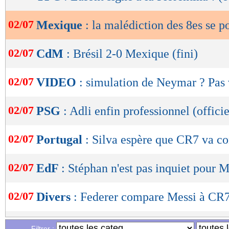
de
lecture
02/07
Mexique
: la malédiction des 8es se po
OK
02/07
CdM
: Brésil 2-0 Mexique (fini)
02/07
VIDEO
: simulation de Neymar ? Pas 
02/07
PSG
: Adli enfin professionnel (officie
02/07
Portugal
: Silva espère que CR7 va co
02/07
EdF
: Stéphan n'est pas inquiet pour 
02/07
Divers
: Federer compare Messi à CR
02/07
Colombie
: D. Ospina - "rien ne nous 
Filtrer :