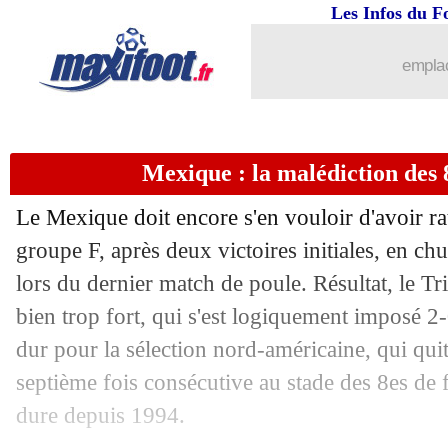
Les Infos du F
02/07
Brésil
: Tite - "Neymar ne plonge pas"
emplac
02/07
PSG
: Kurzawa, Riolo ne comprend p
02/07
Bayern
: Kovac cash pour Lewandows
Mexique : la malédiction des 8
02/07
Le Mexique doit encore s'en vouloir d'avoir ra
Lille
: Amadou débarque à Séville (off
groupe F, après deux victoires initiales, en chu
02/07
CdM
: la théorie farfelue qui titre l'A
lors du dernier match de poule. Résultat, le Tri
bien trop fort, qui s'est logiquement imposé 2
02/07
Uruguay
: des nouvelles de Cavani
dur pour la sélection nord-américaine, qui qui
septième fois consécutive au stade des 8es de 
02/07
Juve
: Asamoah rejoint l'Inter (officiel
dure depuis 1994.
02/07
Milan
: Reina et Strinic ont signé (offi