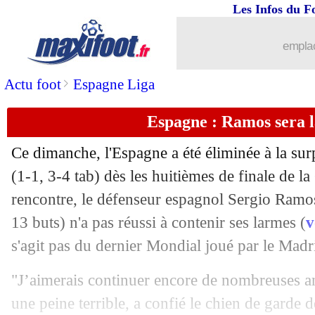
02/07
Bordeaux
: une offre de l'Atalanta po
Les Infos du F
02/07
Dortmund
: Sokratis arrive à Arsenal
emplac
02/07
PHOTO
: la nouvelle coupe de Chich
>
Actu foot
Espagne Liga
Espagne : Ramos sera l
02/07
OM
: Laxalt, Ocampos valide
Ce dimanche, l'Espagne a été éliminée à la sur
02/07
LA Galaxy
: Zlatan se compare à Die
(1-1, 3-4 tab) dès les huitièmes de finale de 
rencontre, le défenseur espagnol Sergio Ramos
02/07
OM
: la piste de l'Uruguayen Laxalt
13 buts) n'a pas réussi à contenir ses larmes (
v
02/07
CdM
: le Sénégal dénonce l'attitude d
s'agit pas du dernier Mondial joué par le Madr
"J’aimerais continuer encore de nombreuses an
02/07
Brésil
: Tite - "Neymar, à son meilleu
une peine terrible, a confié le chien de garde 