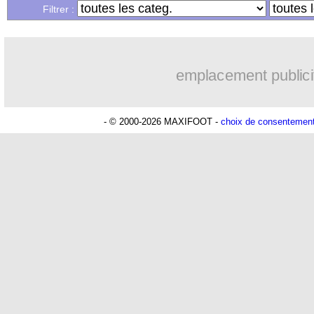
...
Liste des brèves du dim. 1 juillet 2018
Filtrer :
...
Liste des brèves du sam. 30 juin 2018
emplacement publici
- © 2000-2026 MAXIFOOT -
choix de consentemen