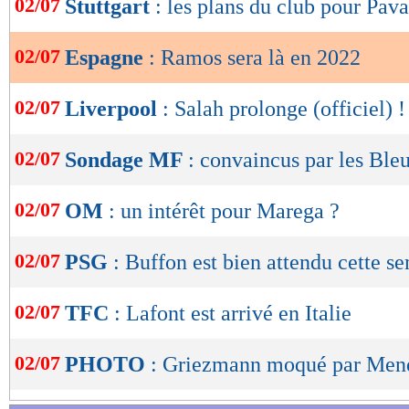
02/07
Stuttgart
: les plans du club pour Pav
de
lecture
02/07
Espagne
: Ramos sera là en 2022
OK
02/07
Liverpool
: Salah prolonge (officiel) !
02/07
Sondage MF
: convaincus par les Bleu
02/07
OM
: un intérêt pour Marega ?
02/07
PSG
: Buffon est bien attendu cette s
02/07
TFC
: Lafont est arrivé en Italie
02/07
PHOTO
: Griezmann moqué par Men