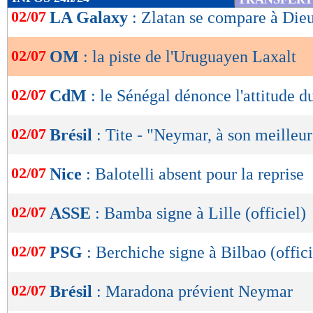
de
02/07
LA Galaxy
: Zlatan se compare à Die
lecture
02/07
OM
: la piste de l'Uruguayen Laxalt
OK
02/07
CdM
: le Sénégal dénonce l'attitude d
02/07
Brésil
: Tite - "Neymar, à son meilleu
02/07
Nice
: Balotelli absent pour la reprise
02/07
ASSE
: Bamba signe à Lille (officiel)
02/07
PSG
: Berchiche signe à Bilbao (offici
02/07
Brésil
: Maradona prévient Neymar