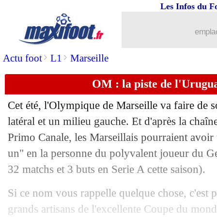
Les Infos du F
02/07
VIDEO
: simulation de Neymar ? Pas 
emplac
02/07
PSG
: Adli enfin professionnel (officie
>
>
Actu foot
L1
Marseille
02/07
Portugal
: Silva espère que CR7 va co
OM : la piste de l'Urugu
02/07
EdF
: Stéphan n'est pas inquiet pour 
Cet été, l'Olympique de Marseille va faire de
02/07
Divers
: Federer compare Messi à CR
latéral et un milieu gauche. Et d'après la chaîn
Primo Canale, les Marseillais pourraient avoir
02/07
Colombie
: D. Ospina - "rien ne nous 
un" en la personne du polyvalent joueur du 
32 matchs et 3 buts en Serie A cette saison).
02/07
Barça
: Paulinho n'écarte pas un dépar
Si ce nom vous rappelle quelque chose, c'est pa
02/07
Man Utd
: Vazquez dans le viseur ?
grands artisans de l'excellente Coupe du mond