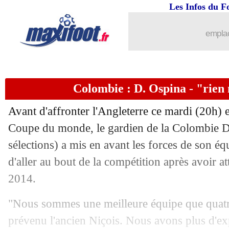
02/07
Juve
: Asamoah rejoint l'Inter (officiel
Les Infos du F
02/07
Milan
: Reina et Strinic ont signé (offi
emplac
02/07
Mexique
: C. Vela - "nous n'y arrivons
Colombie : D. Ospina - "rien 
02/07
Brésil
: Neymar - "les Mexicains ont t
Avant d'affronter l'Angleterre ce mardi (20h) e
02/07
Mexique
: honte, clown... Osorio tac
Coupe du monde, le gardien de la Colombie
D
sélections) a mis en avant les forces de son éq
02/07
CdM
: Belgique-Japon, les compos
d'aller au bout de la compétition après avoir att
02/07
Lyon
: Aouar jusqu'en 2023 ! (officiel)
2014.
"Nous sommes une meilleure équipe que quatr
02/07
Inter
: c'est fait pour de Vrij ! (officiel
prévenu l'ancien Niçois. Nous avons plus d'exp