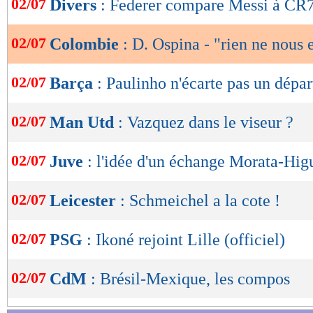
02/07
Divers
: Federer compare Messi à CR
de
lecture
02/07
Colombie
: D. Ospina - "rien ne nous 
OK
02/07
Barça
: Paulinho n'écarte pas un dépar
02/07
Man Utd
: Vazquez dans le viseur ?
02/07
Juve
: l'idée d'un échange Morata-Hig
02/07
Leicester
: Schmeichel a la cote !
02/07
PSG
: Ikoné rejoint Lille (officiel)
02/07
CdM
: Brésil-Mexique, les compos