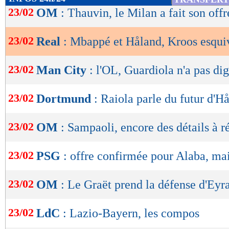
de
23/02
OM
: Thauvin, le Milan a fait son offr
lecture
23/02
Real
: Mbappé et Håland, Kroos esqui
OK
23/02
Man City
: l'OL, Guardiola n'a pas dig
23/02
Dortmund
: Raiola parle du futur d'H
23/02
OM
: Sampaoli, encore des détails à r
23/02
PSG
: offre confirmée pour Alaba, mai
23/02
OM
: Le Graët prend la défense d'Eyr
23/02
LdC
: Lazio-Bayern, les compos