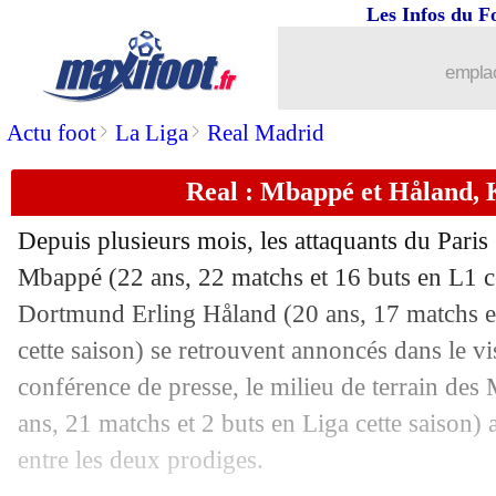
Les Infos du F
emplac
>
>
Actu foot
La Liga
Real Madrid
Real : Mbappé et Håland, 
Depuis plusieurs mois, les attaquants du Pari
Mbappé (22 ans, 22 matchs et 16 buts en L1 ce
Dortmund Erling Håland (20 ans, 17 matchs e
cette saison) se retrouvent annoncés dans le v
conférence de presse, le milieu de terrain de
ans, 21 matchs et 2 buts en Liga cette saison) a
entre les deux prodiges.