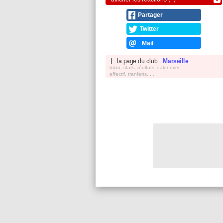
Partager
Twitter
Mail
la page du club :
Marseille
bilan, stats, réultats, calendrier,
effectif, tranferts, ...