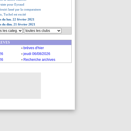
rsiste pour Eyraud
ouiri lassé par la comparaison
co, Tuchel est excité
s du lun. 22 février 2021
es du dim. 21 février 2021
REVES
.
brèves d'hier
.
26
jeudi 06/08/2026
.
26
Recherche archives