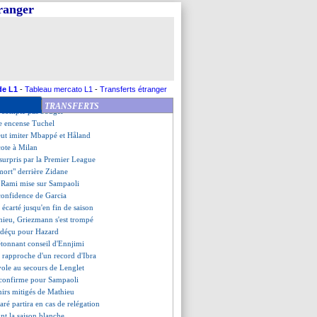
e la piste Bellerin ?
tranger
du jeune Ta Bi
rend la défense de Lenglet
s pressé de prolonger
xplique les difficultés
loin d'un retour...
rqué par son arrivée houleuse
hile n'a aucun regret
de L1
-
Tableau mercato L1
-
Transferts étranger
te son transfert raté
TRANSFERTS
e compte pas bouger
e encense Tuchel
veut imiter Mbappé et Håland
cote à Milan
surpris par la Premier League
ort" derrière Zidane
, Rami mise sur Sampaoli
a confidence de Garcia
 écarté jusqu'en fin de saison
hieu, Griezmann s'est trompé
s déçu pour Hazard
étonnant conseil d'Ennjimi
 rapproche d'un record d'Ibra
vole au secours de Lenglet
b confirme pour Sampaoli
nirs mitigés de Mathieu
é partira en cas de relégation
int la saison blanche