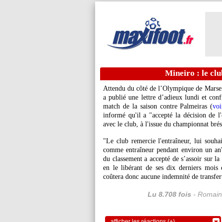
Mineiro : le cl
Attendu du côté de l’Olympique de Marseil
a publié une lettre d’adieux lundi et conf
match de la saison contre Palmeiras (
voi
informé qu'il a "accepté la décision de l
avec le club, à l'issue du championnat brési
"Le club remercie l'entraîneur, lui souha
comme entraîneur pendant environ un an",
du classement a accepté de s’assoir sur la
en le libérant de ses dix derniers mois 
coûtera donc aucune indemnité de transfert
Lu 8.708 fois
- Romain
afficher les réactions (+)