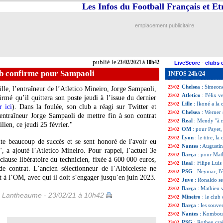
PSG
: le retour d
23/02
Les Infos du Football Français et E
Atalanta
: décès 
23/02
Barça
: Koeman p
23/02
emplacement publicitaire
Leeds
: Bielsa pa
23/02
Bayern
: Coman e
23/02
Barça
: Coutinho 
23/02
Lyon
: Garcia ma
23/02
publié le
23/02/2021 à 10h42
Man Utd
: Badias
23/02
LiveScore
-
clubs 
PSG
: Reina racon
23/02
ub confirme pour Sampaoli
INFOS 24h/24
Real
: Vinicius n
23/02
Chelsea
: Simeon
23/02
le, l’entraîneur de l’Atletico Mineiro, Jorge Sampaoli,
Atletico
: Félix 
23/02
irmé qu’il quittera son poste jeudi à l’issue du dernier
Lille
: Ikoné a la 
23/02
r ici
). Dans la foulée, son club a réagi sur Twitter et
Chelsea
: Werner 
23/02
'entraîneur Jorge Sampaoli de mettre fin à son contrat
Real
: Mendy "à m
23/02
lien, ce jeudi 25 février."
OM
: pour Payet
23/02
Lyon
: le titre, l
23/02
ite beaucoup de succès et se sent honoré de l'avoir eu
Nantes
: Augustin
23/02
 a ajouté l’Atletico Mineiro. Pour rappel, l’actuel 3e
Barça
: pour Mat
23/02
 clause libératoire du technicien, fixée à 600 000 euros,
Real
: Filipe Lui
23/02
de contrat. L’ancien sélectionneur de l’Albiceleste ne
PSG
: Neymar, l'
23/02
 à l’OM, avec qui il doit s’engager jusqu’en juin 2023.
Juve
: Ronaldo se
23/02
Barça
: Mathieu 
23/02
 Lantheaume - 23/02/21 à 10h42
Mineiro
: le clu
23/02
Barça
: les souve
23/02
Nantes
: Kombouar
23/02
PSG
: Rothen cra
23/02