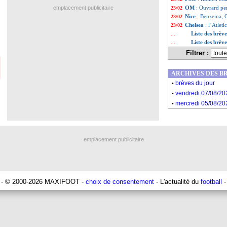
emplacement publicitaire
OM
: Ouvrard pe
23/02
Nice
: Benzema, G
23/02
Chelsea
: l’Atleti
23/02
Liste des brève
...
Liste des brèv
...
Filtrer :
ARCHIVES DES B
.
brèves du jour
.
vendredi 07/08/20
.
mercredi 05/08/20
emplacement publicitaire
- © 2000-2026 MAXIFOOT -
choix de consentement
- L'actualité du
football
-