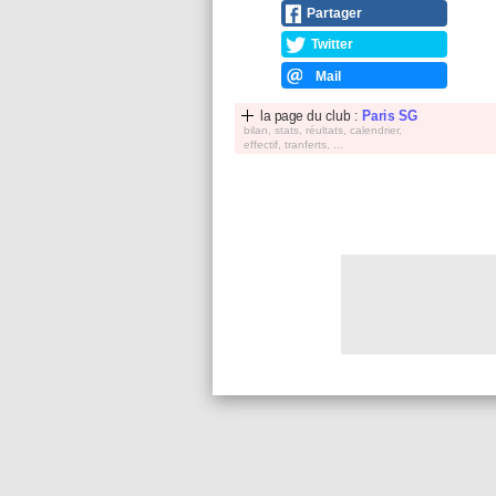
Partager
Twitter
Mail
la page du club :
Paris SG
bilan, stats, réultats, calendrier,
effectif, tranferts, ...