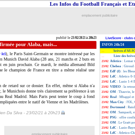
Les Infos du Football Français et E
emplacement publicitaire
publié le
23/02/2021 à 20h23
LiveScore
-
clubs 
firmée pour Alaba, mais...
INFOS 24h/24
brèves d'AUJ
...
 ici
), le Paris Saint-Germain se montre intéressé par les
Liste des brèv
...
rn Munich David Alaba (28 ans, 21 matchs et 2 buts en
Atletico
: Lemar t
23/02
rat en juin prochain. Ce mardi, le média allemand Bild
Chelsea
: Giroud 
23/02
ue le champion de France en titre a même réalisé une
EdF (f)
: les Bleu
23/02
LdC
: Atletico 0-
23/02
LdC
: Lazio 1-4 
23/02
 de retard sur ce dossier. En effet, même si Alaba n'a
VIDEO
: la reto
23/02
r, le Munichois donne très clairement sa préférence à un
OM
: Thauvin, le
23/02
 au Real Madrid. Mais Paris peut tenter le coup à fond
Real
: Mbappé et
23/02
ompliquées entre le natif de Vienne et les Madrilènes.
Man City
: l'OL,
23/02
Dortmund
: Raio
23/02
en Da Silva - 23/02/21 à 20h23
OM
: Sampaoli, e
23/02
PSG
: offre conf
23/02
OM
: Le Graët p
23/02
LdC
: Lazio-Baye
23/02
LdC
: Atletico-C
23/02
emplacement publicitaire