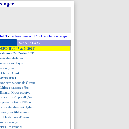
tranger
de L1
-
Tableau mercato L1
-
Transferts étranger
TRANSFERTS
OURD'HUI ( 7 août 2026)
es du mer. 24 février 2021
ente de relativiser
savoure son bijou
es s'imposent
1 Chelsea (fini)
Bayern (fini)
urnée acrobatique de Giroud !
 Milan a fait son offre
 Håland, Kroos esquive
 Guardiola n'a pas digéré...
la parle du futur d'Håland
ncore des détails à régler
irmée pour Alaba, mais...
rend la défense d'Eyraud
rn, les compos
helsea, les compos