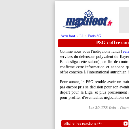
Actu foot
L1
Paris SG
>
>
PSG : offre con
Comme nous vous l'indiquions lundi (
voir
services du défenseur polyvalent du Baye
Bundesliga cette saison), en fin de cont
confirme cette information et annonce q
offre concrète à l'international autrichien !
Pour autant, le PSG semble avoir un train
pas encore pris sa décision pour son aveni
départ pour la Liga, et plus précisément
pour profiter d'éventuelles négociations c
Lu 30.178 fois
- Dami
afficher les réactions (+)