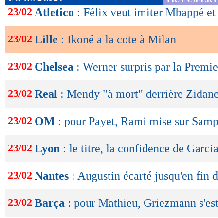
de
23/02
Atletico
: Félix veut imiter Mbappé e
lecture
23/02
Lille
: Ikoné a la cote à Milan
OK
23/02
Chelsea
: Werner surpris par la Premi
23/02
Real
: Mendy "à mort" derrière Zidan
23/02
OM
: pour Payet, Rami mise sur Samp
23/02
Lyon
: le titre, la confidence de Garci
23/02
Nantes
: Augustin écarté jusqu'en fin 
23/02
Barça
: pour Mathieu, Griezmann s'es