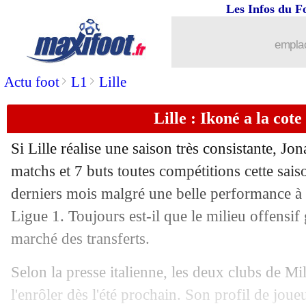
Les Infos du F
23/02
LdC
: Lazio-Bayern, les compos
emplac
23/02
LdC
: Atletico-Chelsea, les compos
>
>
Actu foot
L1
Lille
23/02
Tottenham
: la promesse de Mourinho
Lille : Ikoné a la cot
23/02
Lyon
: les cadors s'affolent pour Depa
Si Lille réalise une saison très consistante, J
23/02
OM
: Sampaoli se trouve déjà au trava
matchs et 7 buts toutes compétitions cette sais
derniers mois malgré une belle performance à
23/02
PSG
: le retour de la piste Bellerin ?
Ligue 1. Toujours est-il que le milieu offensif 
marché des transferts.
23/02
Atalanta
: décès du jeune Ta Bi
Selon la presse italienne, les deux clubs de Mil
23/02
Barça
: Koeman prend la défense de L
l'enrôler dès l'été prochain. Son profil de joue