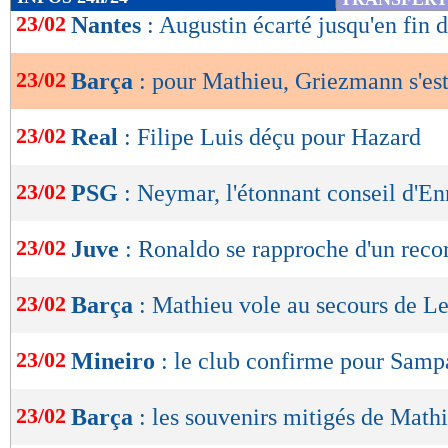
de
23/02
Nantes
: Augustin écarté jusqu'en fin 
lecture
23/02
Barça
: pour Mathieu, Griezmann s'es
OK
23/02
Real
: Filipe Luis déçu pour Hazard
23/02
PSG
: Neymar, l'étonnant conseil d'En
23/02
Juve
: Ronaldo se rapproche d'un recor
23/02
Barça
: Mathieu vole au secours de L
23/02
Mineiro
: le club confirme pour Samp
23/02
Barça
: les souvenirs mitigés de Math