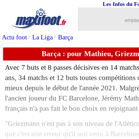
Les Infos du F
23/02
Atalanta
: décès du jeune Ta Bi
emplac
23/02
Barça
: Koeman prend la défense de L
>
>
Actu foot
La Liga
Barça
23/02
Leeds
: Bielsa pas pressé de prolonger
Barça : pour Mathieu, Griezm
23/02
Bayern
: Coman explique les difficult
Avec 7 buts et 8 passes décisives en 14 matc
23/02
Barça
: Coutinho loin d'un retour...
ans, 34 matchs et 12 buts toutes compétitions 
mieux depuis le début de l'année 2021. Malgré
23/02
Lyon
: Garcia marqué par son arrivée
l'ancien joueur du FC Barcelone, Jérémy Mathi
français n'a pas fait le bon choix en rejoignant 
23/02
Man Utd
: Badiashile n'a aucun regret
"Griezmann n'est pas à son niveau de l'Atlétic
23/02
PSG
: Reina raconte son transfert raté
que c'est une erreur qu'il soit venu à Barcelone.