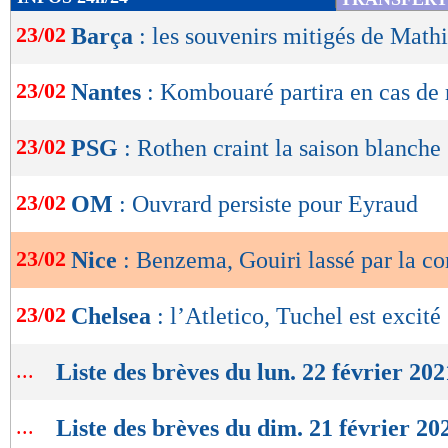
de
23/02
Barça
: les souvenirs mitigés de Math
lecture
OK
23/02
Nantes
: Kombouaré partira en cas de 
23/02
PSG
: Rothen craint la saison blanche
23/02
OM
: Ouvrard persiste pour Eyraud
23/02
Nice
: Benzema, Gouiri lassé par la c
23/02
Chelsea
: l’Atletico, Tuchel est excité
...
Liste des brèves du lun. 22 février 202
...
Liste des brèves du dim. 21 février 20