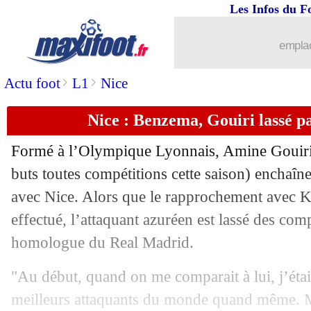
Les Infos du F
23/02
PSG
: Reina raconte son transfert raté
emplac
23/02
Real
: Vinicius ne compte pas bouger
>
>
Actu foot
L1
Nice
23/02
Chelsea
: Simeone encense Tuchel
Nice : Benzema, Gouiri lassé p
23/02
Atletico
: Félix veut imiter Mbappé e
Formé à l’Olympique Lyonnais, Amine Gouiri 
buts toutes compétitions cette saison) enchaî
23/02
Lille
: Ikoné a la cote à Milan
avec Nice. Alors que le rapprochement avec 
23/02
effectué, l’attaquant azuréen est lassé des co
Chelsea
: Werner surpris par la Premi
homologue du Real Madrid.
23/02
Real
: Mendy "à mort" derrière Zidan
"Au début, quand on me comparait à lui, j’étai
23/02
OM
: pour Payet, Rami mise sur Samp
meilleurs attaquants du monde quand même. 