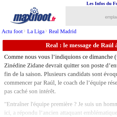
Les Infos du F
16/05
VIDEO
: les supporters lillois au rend
emplac
16/05
All.
: Dortmund qualifié en C1 !
>
>
Actu foot
La Liga
Real Madrid
16/05
L1
: Monaco-Rennes, les compos
Real : le message de Raúl à
16/05
L1
: Dijon-Nantes, les compos
Comme nous vous l’indiquions ce dimanche (
16/05
L1
: Montpellier-Brest, les compos
Zinédine Zidane devrait quitter son poste d’en
fin de la saison. Plusieurs candidats sont évoq
16/05
L1
: Paris SG-Reims, les compos
commencer par Raúl, le coach de l’équipe rés
pas caché son intérêt.
16/05
L1
: Lorient-Metz, les compos
"Entraîner l'équipe première ? Je suis un homm
16/05
L1
: Nîmes-Lyon, les compos
ici, a répondu l’ancien attaquant emblématiqu