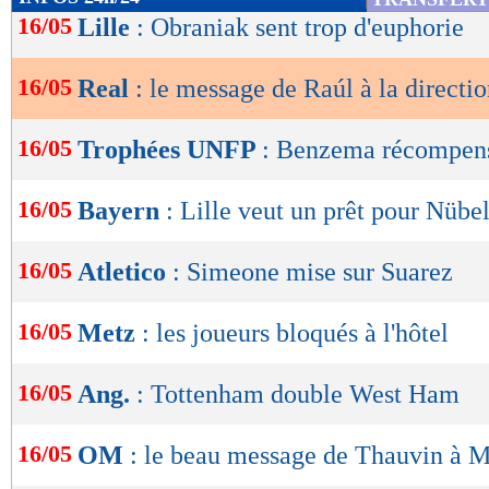
de
16/05
Lille
: Obraniak sent trop d'euphorie
lecture
16/05
Real
: le message de Raúl à la directi
OK
16/05
Trophées UNFP
: Benzema récompens
16/05
Bayern
: Lille veut un prêt pour Nübe
16/05
Atletico
: Simeone mise sur Suarez
16/05
Metz
: les joueurs bloqués à l'hôtel
16/05
Ang.
: Tottenham double West Ham
16/05
OM
: le beau message de Thauvin à 