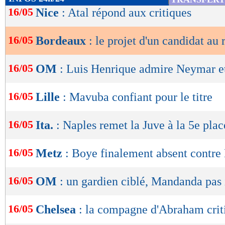
de
16/05
Nice
: Atal répond aux critiques
lecture
16/05
Bordeaux
: le projet d'un candidat au 
OK
16/05
OM
: Luis Henrique admire Neymar 
16/05
Lille
: Mavuba confiant pour le titre
16/05
Ita.
: Naples remet la Juve à la 5e plac
16/05
Metz
: Boye finalement absent contre
16/05
OM
: un gardien ciblé, Mandanda pas 
16/05
Chelsea
: la compagne d'Abraham crit