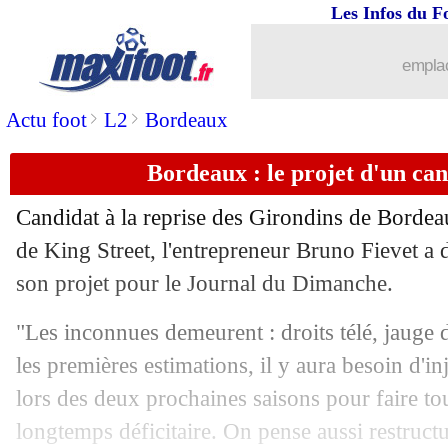
Les Infos du F
16/05
L1
: Bordeaux-Lens, les compos
emplac
16/05
L1
: Lille-St Etienne, les compos
>
>
Actu foot
L2
Bordeaux
16/05
L1
: Nice-Strasbourg, les compos
Bordeaux : le projet d'un ca
16/05
L1
: Marseille-Angers, les compos
Candidat à la reprise des Girondins de Borde
16/05
Man Utd
: Raiola trop gourmand pou
de King Street, l'entrepreneur Bruno Fievet a 
son projet pour le Journal du Dimanche.
16/05
Ang.
: buteur, Alisson délivre Liverpoo
"Les inconnues demeurent : droits télé, jauge 
16/05
Liverpool
: fin de saison pour Diogo J
les premières estimations, il y aura besoin d'in
lors des deux prochaines saisons pour faire to
16/05
OM
: un futur transfert ? Mahrez répo
longtemps déficitaire. On pense aussi restructu