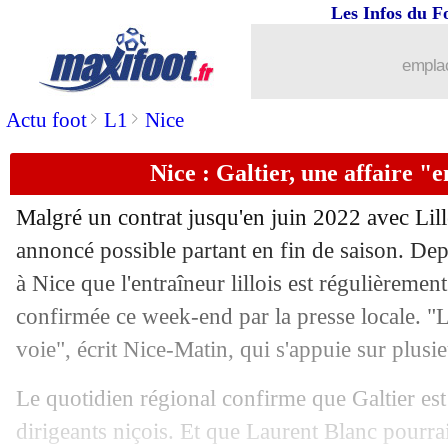
Les Infos du F
16/05
Bayern
: Lille veut un prêt pour Nübe
emplac
16/05
Atletico
: Simeone mise sur Suarez
>
>
Actu foot
L1
Nice
16/05
Metz
: les joueurs bloqués à l'hôtel
Nice : Galtier, une affaire "
16/05
Ang.
: Tottenham double West Ham
Malgré un contrat jusqu'en juin 2022 avec Lill
16/05
OM
: le beau message de Thauvin à 
annoncé possible partant en fin de saison. Dep
à Nice que l'entraîneur lillois est régulièreme
16/05
Nice
: Atal répond aux critiques
confirmée ce week-end par la presse locale. "L
voie", écrit Nice-Matin, qui s'appuie sur plus
16/05
Bordeaux
: le projet d'un candidat au 
Le quotidien régional confirme que Galtier est 
16/05
OM
: Luis Henrique admire Neymar 
dirigeants niçois. Et que Laurent Blanc pourrai