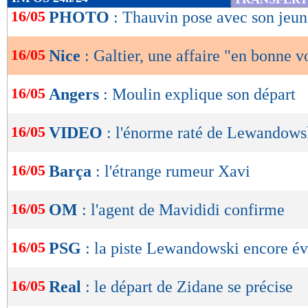
de
16/05
PHOTO
: Thauvin pose avec son jeune
lecture
16/05
Nice
: Galtier, une affaire "en bonne v
OK
16/05
Angers
: Moulin explique son départ
16/05
VIDEO
: l'énorme raté de Lewandows
16/05
Barça
: l'étrange rumeur Xavi
16/05
OM
: l'agent de Mavididi confirme
16/05
PSG
: la piste Lewandowski encore é
16/05
Real
: le départ de Zidane se précise