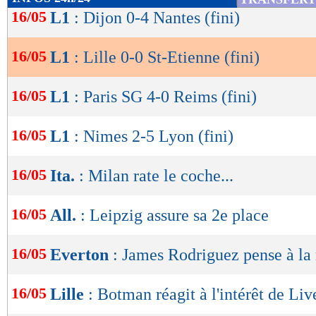
de
16/05
L1
: Dijon 0-4 Nantes (fini)
joker…
lecture
16/05
L1
: Lille 0-0 St-Etienne (fini)
OK
Lille
St Etien
-
55 %
POSSESSION
(%)
16/05
L1
: Paris SG 4-0 Reims (fini)
278
PASSES
(réussies %)
(84 %)
3
TIRS
(cadrés)
16/05
L1
: Nimes 2-5 Lyon (fini)
(0)
0
CORNERS JOUES
6
FAUTES SUBIES
16/05
Ita.
: Milan rate le coche...
16/05
Retrouvez tous les résultats, les buteurs et
All.
: Leipzig assure sa 2e place
SCORE de Maxifoot.
16/05
Everton
: James Rodriguez pense à la 
Lu 8.225 fois
- Gilles Campos -
16/05
Lille
: Botman réagit à l'intérêt de Liv