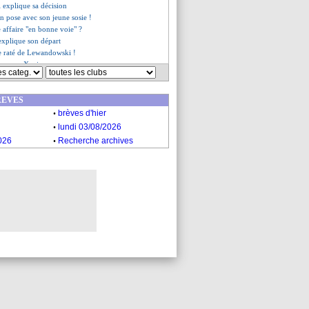
 explique sa décision
n pose avec son jeune sosie !
e affaire "en bonne voie" ?
explique son départ
e raté de Lewandowski !
e rumeur Xavi
Mavididi confirme
Lewandowski encore évoquée
REVES
e Zidane se précise
.
it presque adieu à la C1
brèves d'hier
es du sam. 15 mai 2021
.
lundi 03/08/2026
es du ven. 14 mai 2021
.
026
Recherche archives