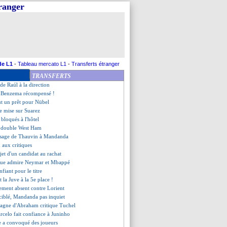
tranger
ns, les compos
enne, les compos
urg, les compos
gers, les compos
a trop gourmand pour Pogba
isson délivre Liverpool !
e saison pour Diogo Jota
de L1
-
Tableau mercato L1
-
Transferts étranger
ansfert ? Mahrez répond cash
TRANSFERTS
ent trop d'euphorie
de Raúl à la direction
: Benzema récompensé !
eut un prêt pour Nübel
e mise sur Suarez
 bloqués à l'hôtel
 double West Ham
ssage de Thauvin à Mandanda
 aux critiques
ojet d'un candidat au rachat
ique admire Neymar et Mbappé
fiant pour le titre
 la Juve à la 5e place !
lement absent contre Lorient
 ciblé, Mandanda pas inquiet
pagne d'Abraham critique Tuchel
rcelo fait confiance à Juninho
e a convoqué des joueurs