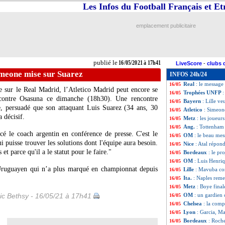
Les Infos du Football Français et E
L1
: Bordeaux-Le
16/05
L1
: Lille-St Eti
16/05
L1
: Nice-Strasbo
16/05
emplacement publicitaire
L1
: Marseille-An
16/05
Man Utd
: Raiol
16/05
Ang.
: buteur, Al
16/05
Liverpool
: fin d
16/05
publié le
16/05/2021 à 17h41
LiveScore
-
clubs 
OM
: un futur tr
16/05
imeone mise sur Suarez
INFOS 24h/24
Lille
: Obraniak s
16/05
Real
: le message 
16/05
 sur le Real Madrid, l’Atletico Madrid peut encore se
Trophées UNFP
16/05
 contre Osasuna ce dimanche (18h30). Une rencontre
Bayern
: Lille v
16/05
e, persuadé que son attaquant Luis Suarez (34 ans, 30
Atletico
: Simeon
16/05
 décisif.
Metz
: les joueurs
16/05
Ang.
: Tottenham
16/05
cé le coach argentin en conférence de presse. C'est le
OM
: le beau me
16/05
puisse trouver les solutions dont l'équipe aura besoin.
Nice
: Atal répond
16/05
et parce qu'il a le statut pour le faire."
Bordeaux
: le pr
16/05
OM
: Luis Henr
16/05
Uruguayen qui n’a plus marqué en championnat depuis
Lille
: Mavuba con
16/05
Ita.
: Naples remet
16/05
Metz
: Boye fina
16/05
ic Bethsy - 16/05/21 à 17h41
OM
: un gardien
16/05
Chelsea
: la com
16/05
Lyon
: Garcia, Ma
16/05
Bordeaux
: Roch
16/05