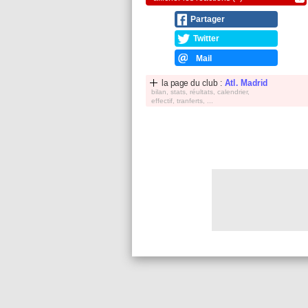
Partager
Twitter
Mail
la page du club :
Atl. Madrid
bilan, stats, réultats, calendrier,
effectif, tranferts, ...