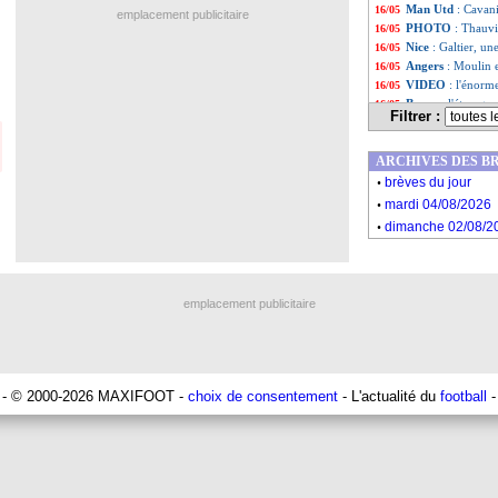
Man Utd
: Cavani
16/05
emplacement publicitaire
PHOTO
: Thauvi
16/05
Nice
: Galtier, un
16/05
Angers
: Moulin 
16/05
VIDEO
: l'énorm
16/05
Barça
: l'étrang
16/05
Filtrer :
OM
: l'agent de 
16/05
PSG
: la piste 
16/05
ARCHIVES DES B
Real
: le départ d
16/05
.
Ang.
: West Ham d
16/05
brèves du jour
.
Liste des brèv
...
mardi 04/08/2026
Liste des brèv
...
.
dimanche 02/08/2
emplacement publicitaire
- © 2000-2026 MAXIFOOT -
choix de consentement
- L'actualité du
football
-