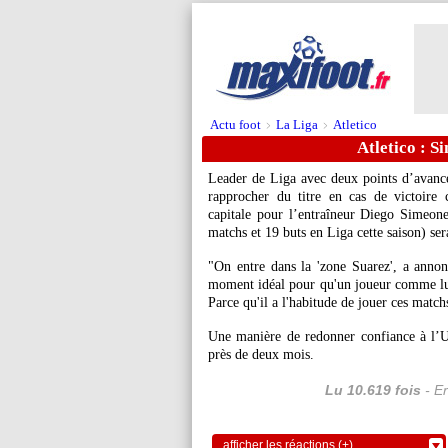
Actu foot
La Liga
Atletico
>
>
Atletico : S
Leader de Liga avec deux points d’avance
rapprocher du titre en cas de victoire
capitale pour l’entraîneur Diego Simeon
matchs et 19 buts en Liga cette saison) sera
"On entre dans la 'zone Suarez', a annon
moment idéal pour qu'un joueur comme lui 
Parce qu'il a l'habitude de jouer ces matchs 
Une manière de redonner confiance à l’
près de deux mois.
Lu 10.619 fois
- Er
afficher les réactions (+)