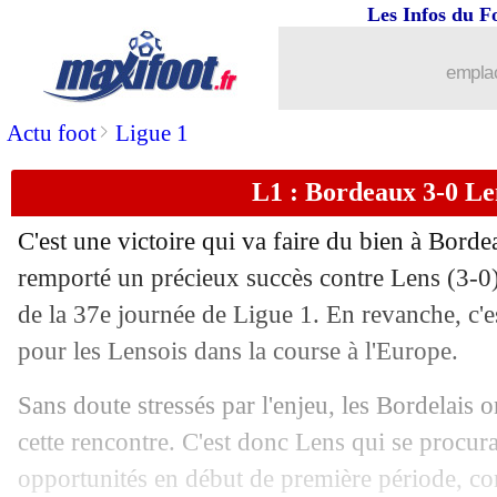
Les Infos du F
emplac
>
Actu foot
Ligue 1
L1 : Bordeaux 3-0 Len
...
brèves d'AUJOURD'HUI ( 7 août 202
C'est une victoire qui va faire du bien à Bord
...
Liste des brèves du lun. 17 mai 2021
remporté un précieux succès contre Lens (3-0)
de la 37e journée de Ligue 1. En revanche, c'
16/05
Lyon
: Garcia félicite ses attaquants
pour les Lensois dans la course à l'Europe.
16/05
OM
: Thauvin justifie son choix de par
Sans doute stressés par l'enjeu, les Bordelais 
cette rencontre. C'est donc Lens qui se procura
16/05
PSG
: Pochettino concentré sur Brest
opportunités en début de première période, c