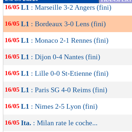
barragiste.
de
16/05
L1
: Marseille 3-2 Angers (fini)
lecture
Résultats, classement, buteurs et ca
16/05
L1
: Bordeaux 3-0 Lens (fini)
OK
16/05
L1
: Monaco 2-1 Rennes (fini)
Bordeaux
Lens
-
33 %
POSSESSION
(%)
16/05
L1
: Dijon 0-4 Nantes (fini)
287
PASSES
(réussies %)
(71 %)
11
TIRS
(cadrés)
16/05
L1
: Lille 0-0 St-Etienne (fini)
(4)
1
CORNERS JOUES
15
FAUTES SUBIES
16/05
L1
: Paris SG 4-0 Reims (fini)
16/05
Suivez les matchs en DIRECT sur le Live-Sc
L1
: Nimes 2-5 Lyon (fini)
tweets, ...)
16/05
Ita.
: Milan rate le coche...
Lu 3.943 fois
- Romain Rigaux -