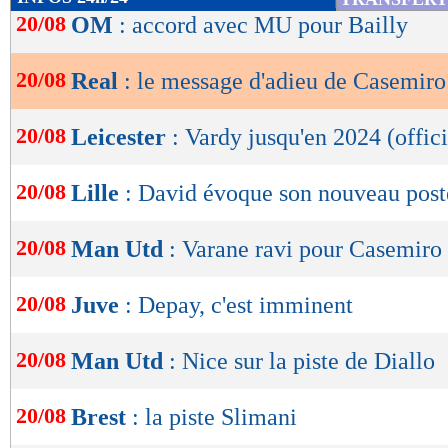
de
20/08
OM
: accord avec MU pour Bailly
lecture
20/08
Real
: le message d'adieu de Casemiro
OK
20/08
Leicester
: Vardy jusqu'en 2024 (offici
20/08
Lille
: David évoque son nouveau post
20/08
Man Utd
: Varane ravi pour Casemiro
20/08
Juve
: Depay, c'est imminent
20/08
Man Utd
: Nice sur la piste de Diallo
20/08
Brest
: la piste Slimani