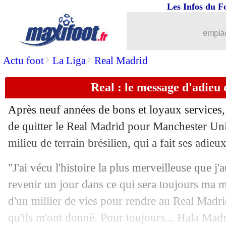
Les Infos du F
20/08
VIDEO
: le coup de canon de Rutter !
emplac
20/08
All.
: Dortmund renversé par le Werder
>
>
Actu foot
La Liga
Real Madrid
20/08
Nice
: la piste Cavani toujours active
Real : le message d'adieu
20/08
PSG
: Dina-Ebimbe à Francfort, les dé
Après neuf années de bons et loyaux services,
20/08
L2
: l'ASSE dans un cauchemar !
de quitter le Real Madrid pour Manchester Un
milieu de terrain brésilien, qui a fait ses adie
20/08
Angers
: Ounahi a prolongé (officiel)
"J'ai vécu l'histoire la plus merveilleuse que j'
20/08
Man Utd
: un échange Maguire - Pulis
revenir un jour dans ce qui sera toujours ma m
d'un millier de vies pour rendre au Real Madri
20/08
L1
: Monaco-Lens, les compos
qu'ils m'ont donné. Pour toujours... Hala Madr