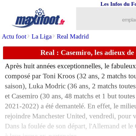
Les Infos du F
20/08
OM
: la folle rumeur Ronaldo dément
emplac
20/08
Ang.
: Kane libère Tottenham
>
>
Actu foot
La Liga
Real Madrid
20/08
PSG
: sans Navas à Lille
Real : Casemiro, les adieux d
20/08
Man City
: Sterling vide son sac
Après huit années exceptionnelles, le fabuleu
composé par Toni Kroos (32 ans, 2 matchs tou
20/08
Barça
: Xavi lassé par le mercato
saison), Luka Modric (36 ans, 2 matchs toutes 
20/08
et Casemiro (30 ans, 48 matchs et 1 but toutes
Séville
: Troyes courtise Rony Lopes
2021-2022) a été demantelé. En effet, le milieu
20/08
Man Utd
: Saha irrité par Ronaldo
rejoindre Manchester United, vendredi, pour v
Dans la foulée de son départ, l'Allemand et 
20/08
Barça
: Umtiti vers un promu de Serie