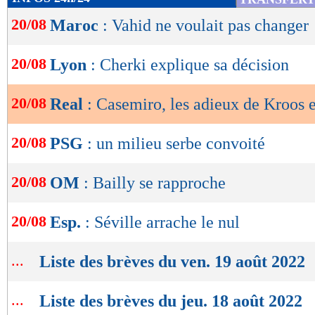
souhaite le meilleur. C'est ce que mérite un p
de
20/08
Maroc
: Vahid ne voulait pas changer
lecture
comme toi", a envoyé le Ballon d'Or 2018.
OK
20/08
Lyon
: Cherki explique sa décision
La fin d'une ère.
Lu 32.528 fois
- Youcef Touaitia 
20/08
Real
: Casemiro, les adieux de Kroos 
20/08
PSG
: un milieu serbe convoité
20/08
OM
: Bailly se rapproche
20/08
Esp.
: Séville arrache le nul
...
Liste des brèves du ven. 19 août 2022
...
Liste des brèves du jeu. 18 août 2022