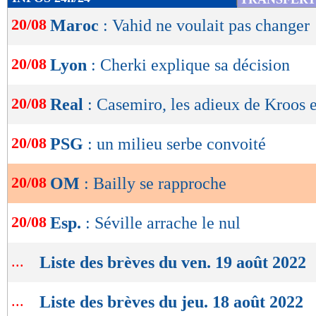
de
20/08
Maroc
: Vahid ne voulait pas changer
lecture
OK
20/08
Lyon
: Cherki explique sa décision
20/08
Real
: Casemiro, les adieux de Kroos 
20/08
PSG
: un milieu serbe convoité
20/08
OM
: Bailly se rapproche
20/08
Esp.
: Séville arrache le nul
...
Liste des brèves du ven. 19 août 2022
...
Liste des brèves du jeu. 18 août 2022