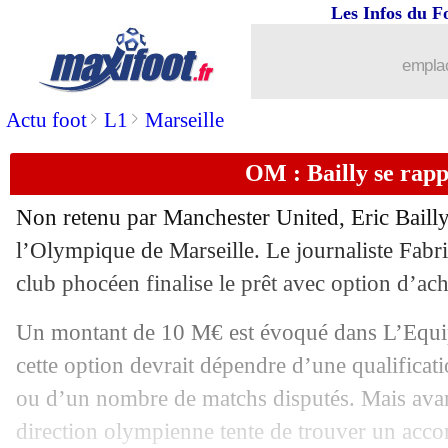
Les Infos du F
20/08
OM
: la folle rumeur Ronaldo dément
emplac
20/08
Ang.
: Kane libère Tottenham
>
>
Actu foot
L1
Marseille
20/08
PSG
: sans Navas à Lille
OM : Bailly se rap
20/08
Man City
: Sterling vide son sac
Non retenu par Manchester United, Eric Bailly
l’Olympique de Marseille. Le journaliste Fab
20/08
Barça
: Xavi lassé par le mercato
club phocéen finalise le prêt avec option d’ach
20/08
Séville
: Troyes courtise Rony Lopes
Un montant de 10 M€ est évoqué dans L’Equi
cette option devrait dépendre d’une qualifica
20/08
Man Utd
: Saha irrité par Ronaldo
ou d’un nombre de matchs disputés. Mais avant
20/08
Barça
: Umtiti vers un promu de Serie
direction olympienne tente de trouver un accor