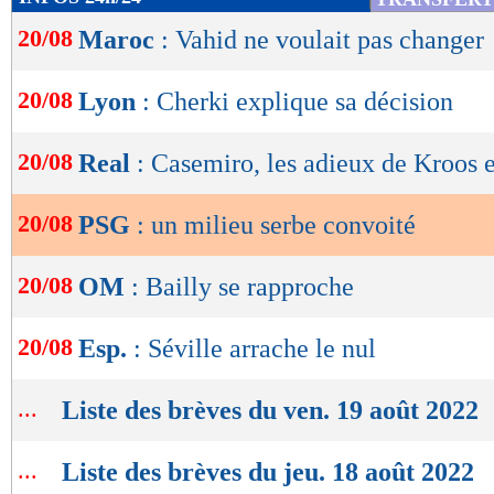
de
20/08
Maroc
: Vahid ne voulait pas changer
lecture
OK
20/08
Lyon
: Cherki explique sa décision
20/08
Real
: Casemiro, les adieux de Kroos 
20/08
PSG
: un milieu serbe convoité
20/08
OM
: Bailly se rapproche
20/08
Esp.
: Séville arrache le nul
...
Liste des brèves du ven. 19 août 2022
...
Liste des brèves du jeu. 18 août 2022