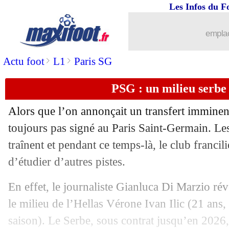
Les Infos du F
20/08
OM
: la folle rumeur Ronaldo dément
emplac
20/08
Ang.
: Kane libère Tottenham
>
>
Actu foot
L1
Paris SG
20/08
PSG
: sans Navas à Lille
PSG : un milieu serbe
20/08
Man City
: Sterling vide son sac
Alors que l’on annonçait un transfert imminen
toujours pas signé au Paris Saint-Germain. Le
20/08
Barça
: Xavi lassé par le mercato
traînent et pendant ce temps-là, le club francili
20/08
d’étudier d’autres pistes.
Séville
: Troyes courtise Rony Lopes
En effet, le journaliste Gianluca Di Marzio rév
20/08
Man Utd
: Saha irrité par Ronaldo
le milieu de l’Hellas Vérone Ivan Ilic (21 ans,
20/08
Barça
: Umtiti vers un promu de Serie
saison). Le Serbe, sous contrat jusqu’en 2026,