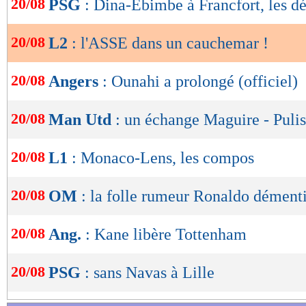
20/08
PSG
: Dina-Ebimbe à Francfort, les dé
de
lecture
20/08
L2
: l'ASSE dans un cauchemar !
OK
20/08
Angers
: Ounahi a prolongé (officiel)
20/08
Man Utd
: un échange Maguire - Pulis
20/08
L1
: Monaco-Lens, les compos
20/08
OM
: la folle rumeur Ronaldo dément
20/08
Ang.
: Kane libère Tottenham
20/08
PSG
: sans Navas à Lille