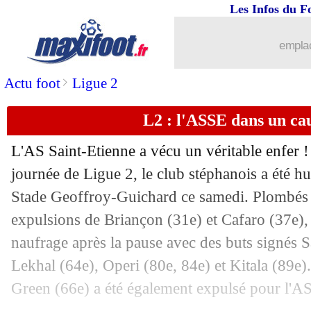
20/08
Barça
: Xavi en attente pour enregist
Les Infos du F
20/08
L1
: Marseille-Nantes, les compos
emplac
20/08
VIDEO
: un premier but superbe pour 
>
Actu foot
Ligue 2
L2 : l'ASSE dans un ca
20/08
OM
: Clauss impressionné par Sanche
L'AS Saint-Etienne a vécu un véritable enfer ! 
20/08
Monaco
: une question d'envie pour D
journée de Ligue 2, le club stéphanois a été h
Stade Geoffroy-Guichard ce samedi. Plombés e
20/08
PSG
: Paredes, la Juve cherche une so
expulsions de Briançon (31e) et Cafaro (37e),
20/08
Lens
: Saïd encense un collectif irrép
naufrage après la pause avec des buts signés S
Lekhal (64e), Operi (80e, 84e) et Kitala (89e).
20/08
Monaco
: Badiashile dépité...
Green (66e) a été également expulsé pour l'AS