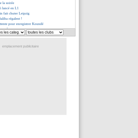
de la soirée
fi lancé en L1
in fait chuter Leipzig
Saliba régalent !
attente pour enregistrer Koundé
ntes, les compos
ier but superbe pour Saliba !
ressionné par Sanchez
estion d'envie pour Disasi
emplacement publicitaire
a Juve cherche une solution
se un collectif irréprochable
ile dépité...
Lens (fini)
ésormais attendu à Lecce
vskyi, Gasperini très clair
e rapproche
t du groupe à Arsenal
 de canon de Rutter !
nversé par le Werder !
vani toujours active
e à Francfort, les détails
 un cauchemar !
 prolongé (officiel)
hange Maguire - Pulisic ?
, les compos
umeur Ronaldo démentie