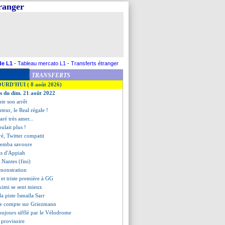
tranger
de L1
-
Tableau mercato L1
-
Transferts étranger
TRANSFERTS
OURD'HUI ( 8 août 2026)
es du dim. 21 août 2022
te son arrêt
eur, le Real régale !
ré très amer...
ulait plus !
ré, Twitter compatit
bemba savoure
ets d'Appiah
 Nantes (fini)
émonstration
 et triste première à GG
akimi se sent mieux
 la piste Ismaïla Sarr
e compte sur Griezmann
oujours sifflé par le Vélodrome
 provisoire