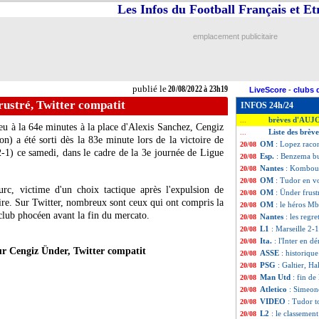
Les Infos du Football Français et E
emplacement publicitaire
publié le
20/08/2022 à 23h19
LiveScore
-
clubs 
ustré, Twitter compatit
INFOS 24h/24
brèves d'AUJ
...
jeu à la 64e minutes à la place d'Alexis Sanchez, Cengiz
Liste des brèv
...
n) a été sorti dès la 83e minute lors de la victoire de
OM
: Lopez racon
20/08
-1) ce samedi, dans le cadre de la 3e journée de Ligue
Esp.
: Benzema but
20/08
Nantes
: Komboua
20/08
OM
: Tudor en vo
20/08
urc, victime d'un choix tactique après l'expulsion de
OM
: Ünder frust
20/08
ire. Sur Twitter, nombreux sont ceux qui ont compris la
OM
: le héros M
20/08
e club phocéen avant la fin du mercato.
Nantes
: les regr
20/08
L1
: Marseille 2-1
20/08
Ita.
: l'Inter en d
20/08
ur Cengiz Ünder, Twitter compatit
ASSE
: historique
20/08
PSG
: Galtier, H
20/08
Man Utd
: fin de
20/08
Atletico
: Simeon
20/08
VIDEO
: Tudor t
20/08
L2
: le classement
20/08