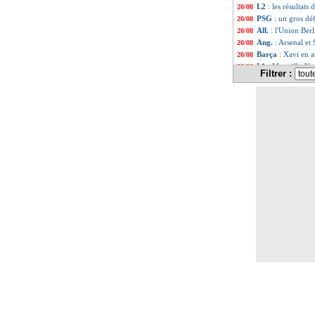
L2
: les résultats 
20/08
PSG
: un gros dé
20/08
All.
: l'Union Berl
20/08
Ang.
: Arsenal et 
20/08
Barça
: Xavi en 
20/08
L1
: Marseille-Na
20/08
Filtrer :
VIDEO
: un prem
20/08
OM
: Clauss imp
20/08
Monaco
: une qu
20/08
PSG
: Paredes, l
20/08
Lens
: Saïd encen
20/08
Monaco
: Badiash
20/08
L1
: Monaco 1-4 
20/08
Barça
: Umtiti d
20/08
Atalanta
: Malino
20/08
Brest
: Slimani s
20/08
Nice
: Pépé absen
20/08
VIDEO
: le coup
20/08
All.
: Dortmund re
20/08
Nice
: la piste Ca
20/08
PSG
: Dina-Ebimb
20/08
L2
: l'ASSE dans
20/08
Angers
: Ounahi a
20/08
Man Utd
: un éc
20/08
L1
: Monaco-Lens
20/08
OM
: la folle r
20/08