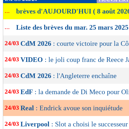
de
...
brèves d'AUJOURD'HUI ( 8 août 202
lecture
OK
...
Liste des brèves du mar. 25 mars 2025
24/03
CdM 2026
: courte victoire pour la Cô
24/03
VIDEO
: le joli coup franc de Reece 
24/03
CdM 2026
: l'Angleterre enchaîne
24/03
EdF
: la demande de Di Meco pour Ol
24/03
Real
: Endrick avoue son inquiétude
24/03
Liverpool
: Slot a choisi le successe