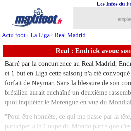
Les Infos du F
emplac
>
>
Actu foot
La Liga
Real Madrid
Real : Endrick avoue son
Barré par la concurrence au Real Madrid,
End
et 1 but en Liga cette saison) n'a été convoqué
forfait de Neymar. Sans la blessure de son comp
brésilien aurait enchaîné un deuxième rassem
quoi inquiéter le Merengue en vue du Mondia
"Pour être honnête, ce qui me passe par la tête,
participer à la Coupe du Monde parce que c'es