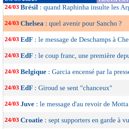
de
24/03
Brésil
: quand Raphinha insulte les Arg
lecture
24/03
Chelsea
: quel avenir pour Sancho ?
OK
24/03
EdF
: le message de Deschamps à Che
24/03
EdF
: le coup franc, une première dep
24/03
Belgique
: Garcia encensé par la press
24/03
EdF
: Giroud se sent "chanceux"
24/03
Juve
: le message d'au revoir de Motta
24/03
Croatie
: sept supporters en garde à v