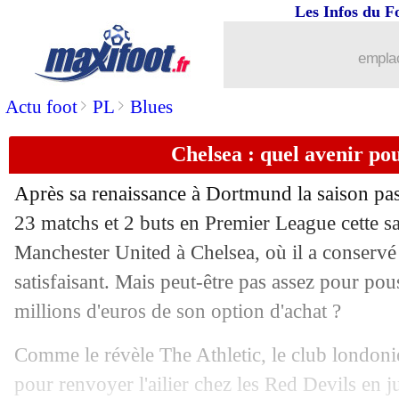
Les Infos du F
24/03
Barça
: Pedri préfère enchaîner
emplac
24/03
Lens
: Diouf convoité en Angleterre
>
>
Actu foot
PL
Blues
24/03
EdF
: la belle statistique de Deschamp
Chelsea : quel avenir po
24/03
Turquie
: Güler-Szoboszlai, ça continu
Après sa renaissance à Dortmund la saison pa
24/03
Italie
: but gag, Donnarumma s'excuse
23 matchs et 2 buts en Premier League cette sa
Manchester United à Chelsea, où il a conservé
24/03
Monaco
: Balogun va rejouer
satisfaisant. Mais peut-être pas assez pour pous
millions d'euros de son option d'achat ?
24/03
Bayern
: Kompany, Sean Dyche n'a pa
Comme le révèle The Athletic, le club londoni
24/03
Monaco
: Hütter rappelle l'objectif
pour renvoyer l'ailier chez les Red Devils en 