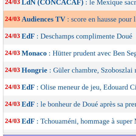
24/03
LdN (CONCACAF)
: le Mexique sac
de
lecture
24/03
Audiences TV
: score en hausse pour 
OK
24/03
EdF
: Deschamps complimente Doué
24/03
Monaco
: Hütter prudent avec Ben Se
24/03
Hongrie
: Güler chambre, Szoboszlai
24/03
EdF
: Olise meneur de jeu, Edouard Ci
24/03
EdF
: le bonheur de Doué après sa pr
24/03
EdF
: Tchouaméni, hommage à super