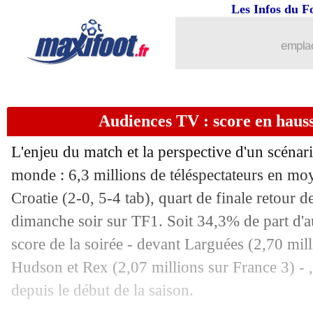
24/03
PSG
: deux jeunes ont prolongé (offici
Les Infos du F
24/03
Espagne
: Yamal répond à Van der Vaa
emplac
24/03
Juve
: les détails du contrat de Tudor
Audiences TV : score en hauss
24/03
Barça
: concurrence anglaise pour Va
L'enjeu du match et la perspective d'un scénari
24/03
EdF
: les tirs au but, la blague de De
monde : 6,3 millions de téléspectateurs en mo
Croatie (2-0, 5-4 tab), quart de finale retour 
24/03
Brésil
: quand Raphinha insulte les Arg
dimanche soir sur TF1. Soit 34,3% de part d'au
24/03
Chelsea
: quel avenir pour Sancho ?
score de la soirée - devant Larguées (2,70 mill
Hudson et Rex (2,07 millions sur France 3) - ,
24/03
EdF
: le message de Deschamps à Che
depuis le début de la saison.