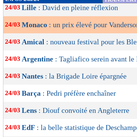
de
24/03
Lille
: David en pleine réflexion
lecture
24/03
Monaco
: un prix élevé pour Vanderso
OK
24/03
Amical
: nouveau festival pour les Ble
24/03
Argentine
: Tagliafico serein avant le 
24/03
Nantes
: la Brigade Loire épargnée
24/03
Barça
: Pedri préfère enchaîner
24/03
Lens
: Diouf convoité en Angleterre
24/03
EdF
: la belle statistique de Deschamp