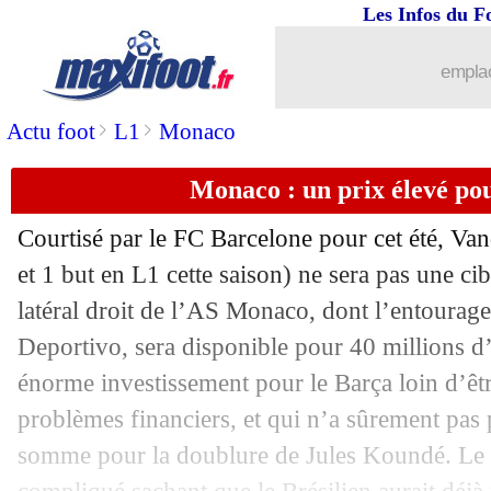
Les Infos du F
emplac
>
>
Actu foot
L1
Monaco
Monaco : un prix élevé po
Courtisé par le FC Barcelone pour cet été,
Van
et 1 but en L1 cette saison) ne sera pas une cibl
latéral droit de l’AS Monaco, dont l’entourag
Deportivo, sera disponible pour 40 millions d’e
énorme investissement pour le Barça loin d’êtr
problèmes financiers, et qui n’a sûrement pas 
somme pour la doublure de Jules Koundé. Le 