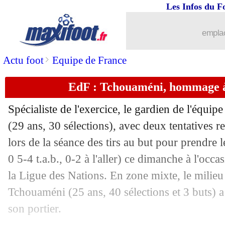
24/03
Chelsea
: quel avenir pour Sancho ?
Les Infos du F
24/03
EdF
: le message de Deschamps à Che
emplac
24/03
EdF
: le coup franc, une première dep
>
Actu foot
Equipe de France
EdF : Tchouaméni, hommage 
24/03
Belgique
: Garcia encensé par la press
Spécialiste de l'exercice, le gardien de l'équ
24/03
EdF
: Giroud se sent "chanceux"
(29 ans, 30 sélections), avec deux tentatives r
lors de la séance des tirs au but pour prendre l
24/03
Juve
: le message d'au revoir de Motta
0 5-4 t.a.b., 0-2 à l'aller) ce dimanche à l'occa
24/03
Croatie
: sept supporters en garde à v
la Ligue des Nations. En zone mixte, le milieu
Tchouaméni (25 ans, 40 sélections et 3 buts)
24/03
Juve
: Motta, un licenciement qui coû
son portier.