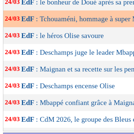
24/03
EdF
: le bonheur de Doué après sa pr
de
lecture
24/03
EdF
: Tchouaméni, hommage à super
OK
24/03
EdF
: le héros Olise savoure
24/03
EdF
: Deschamps juge le leader Mbap
24/03
EdF
: Maignan et sa recette sur les pen
24/03
EdF
: Deschamps encense Olise
24/03
EdF
: Mbappé confiant grâce à Maign
24/03
EdF
: CdM 2026, le groupe des Bleus