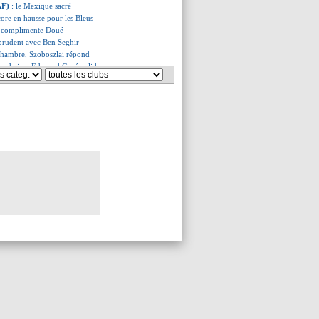
AF)
: le Mexique sacré
core en hausse pour les Bleus
 complimente Doué
 prudent avec Ben Seghir
chambre, Szoboszlai répond
ur de jeu, Edouard Cissé valide
 de Doué après sa première
i, hommage à super Maignan
ise savoure
juge le leader Mbappé
sa recette sur les penalties
encense Olise
fiant grâce à Maignan
le groupe des Bleus connu
 jamais douté
es du dim. 23 mars 2025
es du sam. 22 mars 2025