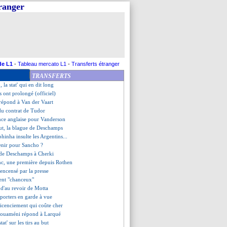
tranger
oité en Angleterre
atistique de Deschamps
zoboszlai, ça continue...
 Donnarumma s'excuse
n va rejouer
y, Sean Dyche n'a pas compris
rappelle l'objectif
de L1
-
Tableau mercato L1
-
Transferts étranger
ne première historique
TRANSFERTS
t "un orteil" de Balerdi
la stat' qui en dit long
s ont prolongé (officiel)
répond à Van der Vaart
s du contrat de Tudor
nce anglaise pour Vanderson
 but, la blague de Deschamps
hinha insulte les Argentins...
enir pour Sancho ?
 de Deschamps à Cherki
anc, une première depuis Rothen
 encensé par la presse
sent "chanceux"
 d'au revoir de Motta
pporters en garde à vue
licenciement qui coûte cher
Tchouaméni répond à Larqué
tat' sur les tirs au but