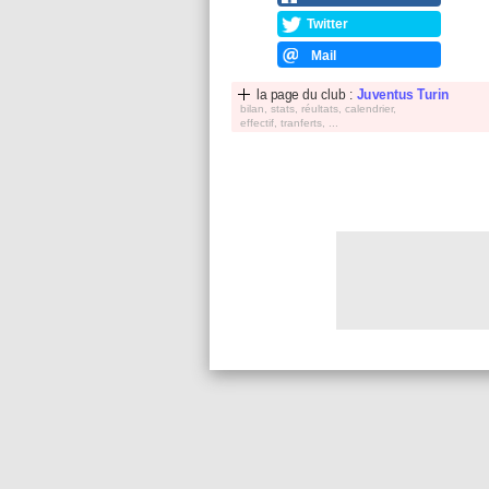
Twitter
Mail
la page du club :
Juventus Turin
bilan, stats, réultats, calendrier,
effectif, tranferts, ...