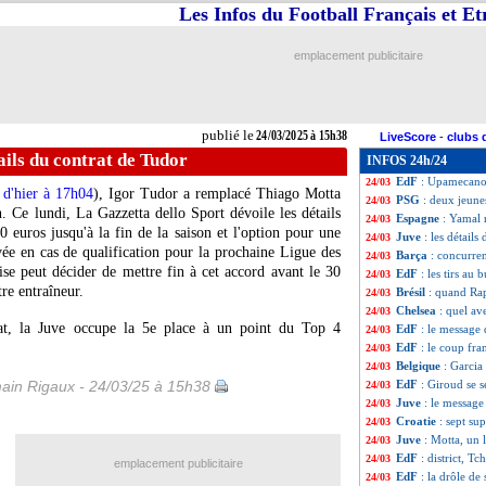
Les Infos du Football Français et E
Lens
: Diouf conv
24/03
EdF
: la belle st
24/03
Turquie
: Güler-S
24/03
emplacement publicitaire
Italie
: but gag,
24/03
Monaco
: Balogu
24/03
Bayern
: Kompan
24/03
Monaco
: Hütter 
24/03
publié le
24/03/2025 à 15h38
LiveScore
-
clubs 
EdF
: Maignan, u
24/03
tails du contrat de Tudor
INFOS 24h/24
OM
: 20 M€, c'es
24/03
EdF
: Upamecano, 
24/03
 d'hier à 17h04
), Igor Tudor a remplacé Thiago Motta
PSG
: deux jeune
24/03
. Ce lundi, La Gazzetta dello Sport dévoile les détails
Espagne
: Yamal 
24/03
 euros jusqu'à la fin de la saison et l'option pour une
Juve
: les détail
24/03
vée en cas de qualification pour la prochaine Ligue des
Barça
: concurre
24/03
ise peut décider de mettre fin à cet accord avant le 30
EdF
: les tirs au
24/03
re entraîneur.
Brésil
: quand Rap
24/03
Chelsea
: quel av
24/03
t, la Juve occupe la 5e place à un point du Top 4
EdF
: le message
24/03
EdF
: le coup fr
24/03
Belgique
: Garcia
24/03
ain Rigaux - 24/03/25 à 15h38
EdF
: Giroud se 
24/03
Juve
: le message
24/03
Croatie
: sept su
24/03
Juve
: Motta, un 
24/03
EdF
: district, 
24/03
emplacement publicitaire
EdF
: la drôle de s
24/03