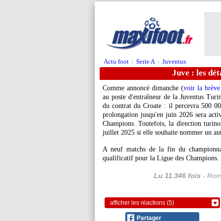
Actu foot
Serie A
Juventus
>
>
Juve : les dé
Comme annoncé dimanche (
voir la brève
au poste d'entraîneur de la Juventus Turin
du contrat du Croate : il percevra 500 000
prolongation jusqu'en juin 2026 sera acti
Champions. Toutefois, la direction turino
juillet 2025 si elle souhaite nommer un aut
A neuf matchs de la fin du championna
qualificatif pour la Ligue des Champions.
Lu 11.346 fois
- Rom
afficher les réactions (5)
Partager