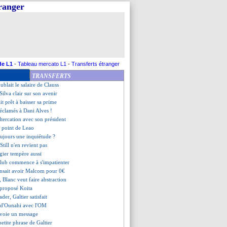
tranger
e Isco étudiée ?
ure le chemin parcouru
e lésion confirmée !
 réaction de Deschamps
irme sa retraite (officiel)
 Inzaghi n'a aucun problème
ogun-dépendance
de L1
-
Tableau mercato L1
-
Transferts étranger
compte pas partir
TRANSFERTS
ire stop !
oublait le salaire de Clauss
Silva clair sur son avenir
ait prêt à baisser sa prime
éclamés à Dani Alves !
altercation avec son président
u point de Leao
ujours une inquiétude ?
Still n'en revient pas
ngier tempère aussi
club commence à s'impatienter
nsait avoir Malcom pour 0€
, Blanc veut faire abstraction
 proposé Koita
ader, Galtier satisfait
u d'Ounahi avec l'OM
nvoie un message
petite phrase de Galtier