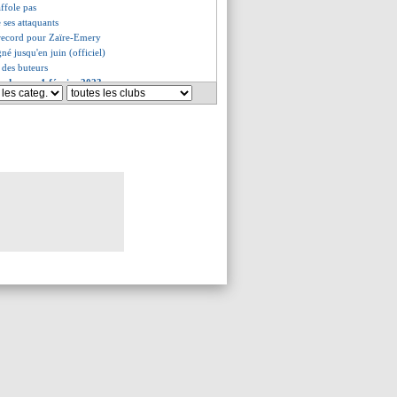
affole pas
e ses attaquants
 record pour Zaïre-Emery
né jusqu'en juin (officiel)
t des buteurs
es du mer. 1 février 2023
es du mar. 31 janvier 2023