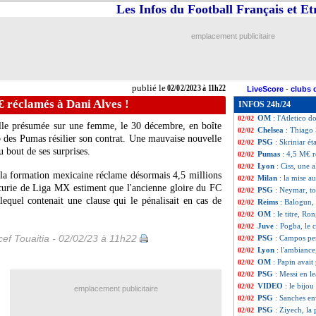
Les Infos du Football Français et E
Everton
: la pist
02/02
Barça
: Xavi mes
02/02
PSG
: Mbappé, un
02/02
emplacement publicitaire
EdF
: Varane, la
02/02
EdF
: Varane conf
02/02
Inter
: Skriniar,
02/02
Reims
: une Bal
02/02
publié le
02/02/2023 à 11h22
LiveScore
-
clubs 
Real
: Modric ne 
02/02
 réclamés à Dani Alves !
INFOS 24h/24
EdF
: Varane va d
02/02
OM
: l'Atletico d
02/02
lle présumée sur une femme, le 30 décembre, en boîte
Chelsea
: Thiago 
02/02
b des Pumas résilier son contrat. Une mauvaise nouvelle
PSG
: Skriniar ét
02/02
u bout de ses surprises.
Pumas
: 4,5 M€ r
02/02
Lyon
: Ciss, une 
02/02
la formation mexicaine réclame désormais 4,5 millions
Milan
: la mise a
02/02
'écurie de Liga MX estiment que l'ancienne gloire du FC
PSG
: Neymar, to
02/02
lequel contenait une clause qui le pénalisait en cas de
Reims
: Balogun, 
02/02
OM
: le titre, Ro
02/02
Juve
: Pogba, le 
02/02
ef Touaitia - 02/02/23 à 11h22
PSG
: Campos pe
02/02
Lyon
: l'ambiance
02/02
OM
: Papin avait
02/02
PSG
: Messi en le
02/02
VIDEO
: le bijo
02/02
emplacement publicitaire
PSG
: Sanches e
02/02
PSG
: Ziyech, la 
02/02