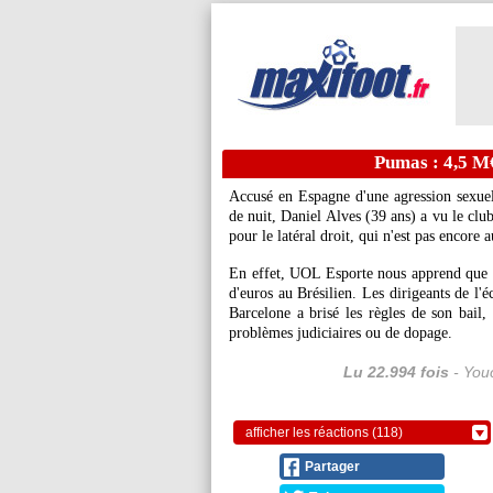
Pumas : 4,5 M€
Accusé en Espagne d'une agression sexue
de nuit, Daniel Alves (39 ans) a vu le clu
pour le latéral droit, qui n'est pas encore a
En effet, UOL Esporte nous apprend que 
d'euros au Brésilien. Les dirigeants de l
Barcelone a brisé les règles de son bail, 
problèmes judiciaires ou de dopage.
Lu 22.994 fois
- Youc
afficher les réactions (118)
Partager