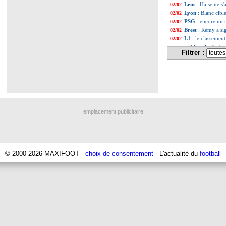
Lens
: Haise ne s'
02/02
Lyon
: Blanc cibl
02/02
PSG
: encore un
02/02
Brest
: Rémy a sig
02/02
L1
: le classemen
02/02
Liste des brèv
...
Filtrer :
Liste des brèv
...
emplacement publicitaire
- © 2000-2026 MAXIFOOT -
choix de consentement
- L'actualité du
football
-