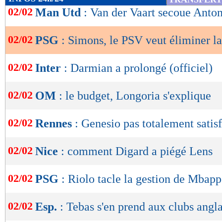
de
02/02
Man Utd
: Van der Vaart secoue Anto
lecture
02/02
PSG
: Simons, le PSV veut éliminer l
OK
02/02
Inter
: Darmian a prolongé (officiel)
02/02
OM
: le budget, Longoria s'explique
02/02
Rennes
: Genesio pas totalement satisf
02/02
Nice
: comment Digard a piégé Lens
02/02
PSG
: Riolo tacle la gestion de Mbap
02/02
Esp.
: Tebas s'en prend aux clubs angla