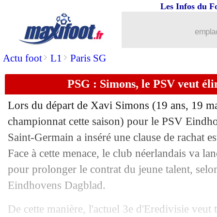
Les Infos du F
02/02
Lyon
: Bosz, Lacazette refuse de pol
emplac
02/02
Chelsea
: Potter compte sur Ziyech
>
>
Actu foot
L1
Paris SG
02/02
PSG
: Skriniar, le mauvais tour du Ba
PSG : Simons, le PSV veut él
02/02
PSG
: Verratti connaît sa sanction
Lors du départ de Xavi Simons (19 ans, 19 ma
02/02
FFF
: le clan Le Graët contre-attaque
championnat cette saison) pour le PSV Eindhove
Saint-Germain a inséré une clause de rachat es
02/02
Nottingham
: A. Ayew jusqu'en juin (o
Face à cette menace, le club néerlandais va l
pour prolonger le contrat du jeune talent, sel
02/02
PSG
: Mbappé, Rothen dédramatise
Eindhovens Dagblad.
02/02
OM
: Longoria ne pense pas au titre
De cette manière, l'actuel 3e d'Eredivisie veut