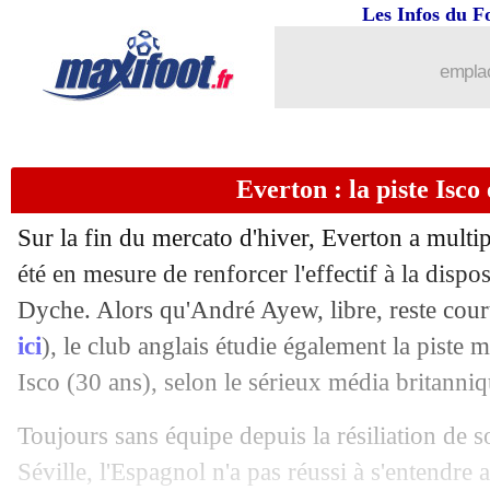
Les Infos du F
02/02
PSG
: Simons, le PSV veut éliminer l
emplac
02/02
Inter
: Darmian a prolongé (officiel)
02/02
OM
: le budget, Longoria s'explique
Everton : la piste Isco
02/02
Rennes
: Genesio pas totalement satisf
Sur la fin du mercato d'hiver, Everton a multipl
02/02
Nice
: comment Digard a piégé Lens
été en mesure de renforcer l'effectif à la disp
Dyche. Alors qu'André Ayew, libre, reste court
02/02
PSG
: Riolo tacle la gestion de Mbap
ici
), le club anglais étudie également la piste 
Isco (30 ans), selon le sérieux média britanni
02/02
Esp.
: Tebas s'en prend aux clubs angla
Toujours sans équipe depuis la résiliation de s
02/02
OM
: Longoria fait le bilan du mercat
Séville, l'Espagnol n'a pas réussi à s'entendre 