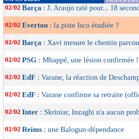
de
02/02
Barça
: J. Araujo raté pour... 18 secon
lecture
02/02
Everton
: la piste Isco étudiée ?
OK
02/02
Barça
: Xavi mesure le chemin parco
02/02
PSG
: Mbappé, une lésion confirmée !
02/02
EdF
: Varane, la réaction de Descham
02/02
EdF
: Varane confirme sa retraite (offi
02/02
Inter
: Skriniar, Inzaghi n'a aucun pr
02/02
Reims
: une Balogun-dépendance