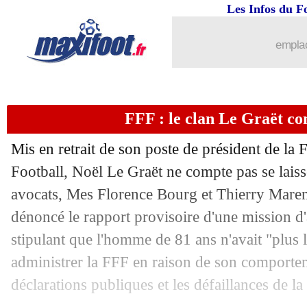
Les Infos du F
emplac
FFF : le clan Le Graët co
Mis en retrait de son poste de président de la 
Football, Noël Le Graët ne compte pas se laisser
avocats, Mes Florence Bourg et Thierry Maremb
dénoncé le rapport provisoire d'une mission d'au
...
brèves d'AUJOURD'HUI ( 7 août 202
stipulant que l'homme de 81 ans n'avait "plus l
administrer la FFF en raison de son comporte
...
Liste des brèves du ven. 3 février 2023
déclarations publiques et les défaillances de l