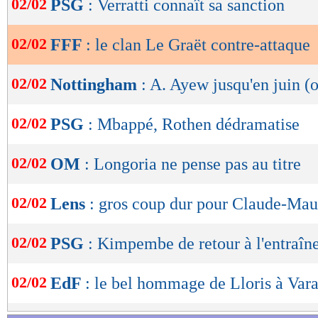
02/02
PSG
: Verratti connaît sa sanction
d'innocence", rajoute le texte.
de
lecture
Lu 22.921 fois
- Youcef Touaitia 
02/02
FFF
: le clan Le Graët contre-attaque
OK
02/02
Nottingham
: A. Ayew jusqu'en juin (o
02/02
PSG
: Mbappé, Rothen dédramatise
02/02
OM
: Longoria ne pense pas au titre
02/02
Lens
: gros coup dur pour Claude-Maur
02/02
PSG
: Kimpembe de retour à l'entraî
02/02
EdF
: le bel hommage de Lloris à Var