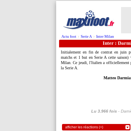
Actu foot
Serie A
Inter Milan
>
>
Inter : Darmi
Initialement en fin de contrat en juin 
matchs et 1 but en Serie A cette saison) 
Milan. Ce jeudi, l'Italien a officiellement
la Serie A.
Matteo Darmian
Lu 3.966 fois
- Damie
afficher les réactions (+)