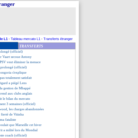
tranger
othen dédramatise
 pense pas au titre
dur pour Claude-Maurice...
e retour à l'entraînement
mage de Lloris à Varane
i opéré d'un pneumothorax
 comprend pas le mercato
de L1
-
Tableau mercato L1
-
Transferts étranger
unahi à 10 M€, un super coup !
TRANSFERTS
tente de rassurer
olongé (officiel)
er Vaart secoue Antony
 PSV veut éliminer la menace
prolongé (officiel)
Longoria s'explique
pas totalement satisfait
igard a piégé Lens
e la gestion de Mbappé
prend aux clubs anglais
it le bilan du mercato
ent 3 semaines (officiel)
wood, les charges abandonnées
a fierté de Vitinha
ma fataliste
voulait que Marseille cet hiver
it a milité lors du Mondial
este coach (officiel)