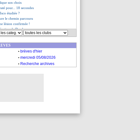
lique son choix
 raté pour... 18 secondes
e Isco étudiée ?
ure le chemin parcouru
e lésion confirmée !
 réaction de Deschamps
irme sa retraite (officiel)
 Inzaghi n'a aucun problème
REVES
ogun-dépendance
.
compte pas partir
brèves d'hier
ire stop !
.
mercredi 05/08/2026
oublait le salaire de Clauss
.
Recherche archives
Silva clair sur son avenir
ait prêt à baisser sa prime
éclamés à Dani Alves !
altercation avec son président
u point de Leao
ujours une inquiétude ?
Still n'en revient pas
ngier tempère aussi
club commence à s'impatienter
nsait avoir Malcom pour 0€
, Blanc veut faire abstraction
 proposé Koita
ader, Galtier satisfait
u d'Ounahi avec l'OM