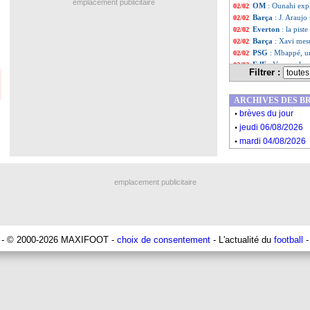
emplacement publicitaire
OM
: Ounahi exp
02/02
Barça
: J. Araujo
02/02
Everton
: la pist
02/02
Barça
: Xavi mes
02/02
PSG
: Mbappé, un
02/02
EdF
: Varane, la
02/02
Filtrer :
EdF
: Varane conf
02/02
Inter
: Skriniar,
02/02
ARCHIVES DES B
Reims
: une Bal
02/02
.
Real
: Modric ne 
02/02
brèves du jour
.
EdF
: Varane va d
02/02
jeudi 06/08/2026
OM
: l'Atletico d
02/02
.
mardi 04/08/2026
Chelsea
: Thiago 
02/02
PSG
: Skriniar ét
02/02
Pumas
: 4,5 M€ r
02/02
emplacement publicitaire
Lyon
: Ciss, une 
02/02
Milan
: la mise a
02/02
PSG
: Neymar, to
02/02
Reims
: Balogun, 
02/02
OM
: le titre, Ro
02/02
- © 2000-2026 MAXIFOOT -
choix de consentement
- L'actualité du
football
-
Juve
: Pogba, le 
02/02
PSG
: Campos pe
02/02
Lyon
: l'ambiance
02/02
OM
: Papin avait
02/02
PSG
: Messi en le
02/02
VIDEO
: le bijo
02/02