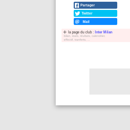
Partager
Twitter
Mail
la page du club :
Inter Milan
bilan, stats, réultats, calendrier,
effectif, tranferts, ...