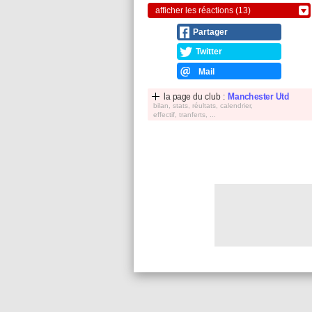
afficher les réactions (13)
Partager
Twitter
Mail
la page du club :
Manchester Utd
bilan, stats, réultats, calendrier,
effectif, tranferts, ...