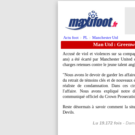
Actu foot
PL
Manchester Utd
>
>
Man Utd : Greenwo
Accusé de viol et violences sur sa comp
ans) a été écarté par Manchester United de
charges retenues contre le jeune talent ang
"Nous avons le devoir de garder les affair
du retrait de témoins clés et de nouveaux é
réaliste de condamnation. Dans ces cir
l'affaire. Nous avons expliqué notre d
communiqué officiel du Crown Prosecutio
Reste désormais à savoir comment la sit
Devils.
Lu 19.172 fois
- Dami