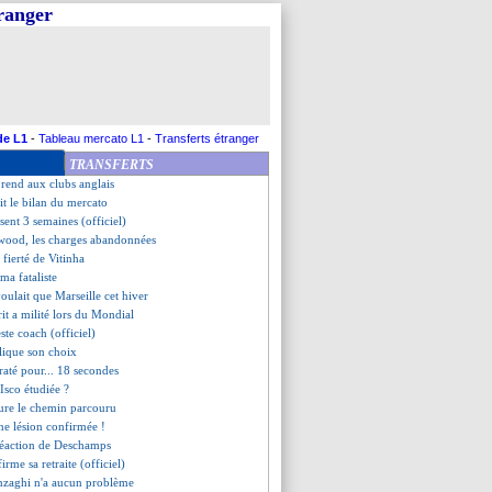
tranger
tente de rassurer
olongé (officiel)
er Vaart secoue Antony
 PSV veut éliminer la menace
prolongé (officiel)
Longoria s'explique
pas totalement satisfait
de L1
-
Tableau mercato L1
-
Transferts étranger
igard a piégé Lens
TRANSFERTS
e la gestion de Mbappé
prend aux clubs anglais
it le bilan du mercato
ent 3 semaines (officiel)
wood, les charges abandonnées
a fierté de Vitinha
ma fataliste
voulait que Marseille cet hiver
it a milité lors du Mondial
este coach (officiel)
lique son choix
 raté pour... 18 secondes
e Isco étudiée ?
ure le chemin parcouru
e lésion confirmée !
 réaction de Deschamps
irme sa retraite (officiel)
 Inzaghi n'a aucun problème