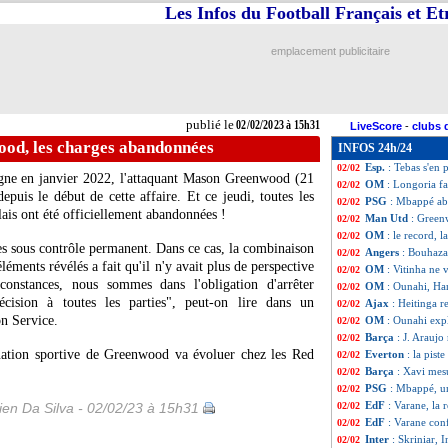
Les Infos du Football Français et E
Lorient
: Le Bris 
02/02
Lens
: Gradit a pr
02/02
Man Utd
: Van d
02/02
emplacement publicitaire
PSG
: Simons, le
02/02
Inter
: Darmian a 
02/02
OM
: le budget, 
02/02
Rennes
: Genesio 
02/02
publié le
02/02/2023 à 15h31
LiveScore
-
clubs 
Nice
: comment D
02/02
od, les charges abandonnées
INFOS 24h/24
PSG
: Riolo tacl
02/02
Esp.
: Tebas s'en 
02/02
agne en janvier 2022, l'attaquant Mason Greenwood (21
OM
: Longoria fa
02/02
puis le début de cette affaire. Et ce jeudi, toutes les
PSG
: Mbappé abs
02/02
lais ont été officiellement abandonnées !
Man Utd
: Green
02/02
OM
: le record, l
02/02
es sous contrôle permanent. Dans ce cas, la combinaison
Angers
: Bouhaza
02/02
léments révélés a fait qu'il n'y avait plus de perspective
OM
: Vitinha ne 
02/02
constances, nous sommes dans l'obligation d'arrêter
OM
: Ounahi, Har
02/02
écision à toutes les parties", peut-on lire dans un
Ajax
: Heitinga r
02/02
n Service.
OM
: Ounahi exp
02/02
Barça
: J. Araujo
02/02
uation sportive de Greenwood va évoluer chez les Red
Everton
: la pist
02/02
Barça
: Xavi mes
02/02
PSG
: Mbappé, un
02/02
EdF
: Varane, la
en Da Silva - 02/02/23 à 15h31
02/02
EdF
: Varane conf
02/02
Inter
: Skriniar,
02/02