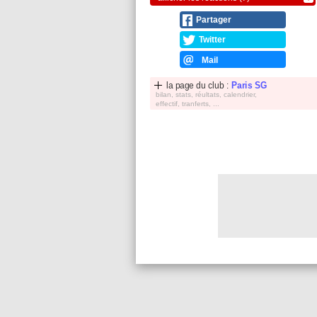
Partager
Twitter
Mail
la page du club :
Paris SG
bilan, stats, réultats, calendrier,
effectif, tranferts, ...