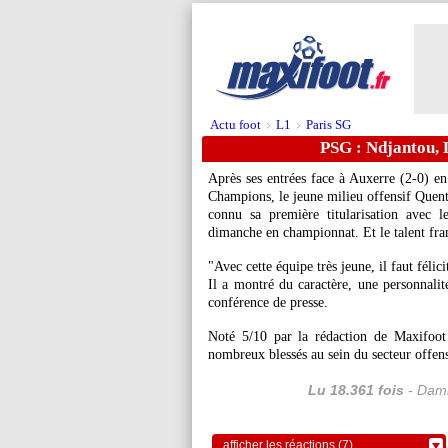
Actu foot
L1
Paris SG
>
>
PSG : Ndjantou, 
Après ses entrées face à Auxerre (2-0) e
Champions, le jeune milieu offensif Quenti
connu sa première titularisation avec 
dimanche en championnat. Et le talent fra
"Avec cette équipe très jeune, il faut félic
Il a montré du caractère, une personnalité
conférence de presse.
Noté 5/10 par la rédaction de Maxifoot
nombreux blessés au sein du secteur offen
Lu 18.361 fois
- Dami
afficher les réactions (7)