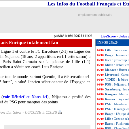
OM
: Aguerd agre
06/10
Les Infos du Football Français et E
Arsenal
: Saka, l
06/10
OM (f)
: Diacre a
06/10
emplacement publicitaire
EdF
: Deschamps j
06/10
Barça
: un grand
06/10
EdF
: Deschamps 
06/10
EdF
: Mbappé ble
06/10
publié le
06/10/2025 à 11h28
PSG
: Neves disp
06/10
LiveScore
-
clubs 
Man Utd
: offre
06/10
Luis Enrique totalement fan
INFOS 24h/24
Nice
: Haise sent
06/10
Lille
: Santos ra
06/10
n Ligue 1 et contre le FC Barcelone (2-1) en Ligue des
Barça
: les mots 
06/10
n Ndjantou (18 ans, 2 apparitions en L1 cette saison) a
Nice
: gros coup
06/10
le Paris Saint-Germain sur la pelouse de Lille (1-1)
Milan
: Rabiot é
06/10
ncilien a séduit son coach Luis Enrique.
Monaco
: Hütter
06/10
Liverpool
: Carr
06/10
iter tout le monde, surtout Quentin, il a été sensationnel.
VIDEO
: le bij
06/10
 forte", a salué l'ancien sélectionneur de l'Espagne en
PSG
: Ndjantou, 
06/10
Strasbourg
: les
06/10
Rangers
: Martin 
06/10
 (
voir Débrief et Notes ici
), Ndjantou a profité des
Rennes
: Beye red
06/10
sif du PSG pour marquer des points.
PSG
: Mendes ail
06/10
PSG
: la marge e
06/10
en Da Silva - 06/10/25 à 11h28
Barça
: l'équipe
06/10
Lille
: Genesio n'
06/10
Barça
: Flick ret
06/10
PSG
: Chevalier 
06/10