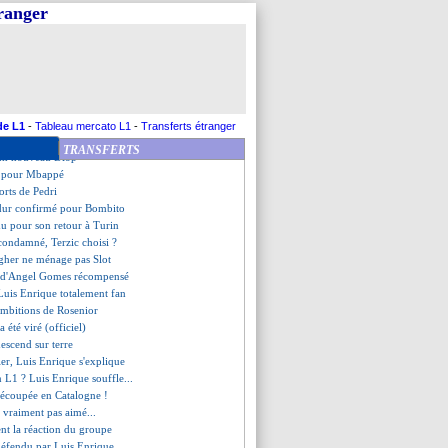
ssé à l'aéroport !
tranger
a fierté d'Henry
 bien signé (officiel)
uge l'intégration d'Olise
 espoir camerounais visé
évoque le cas Zaïre-Emery
ssé, Deschamps dans l'attente
ensé par le Portugal
de L1
-
Tableau mercato L1
-
Transferts étranger
s XXL pour Fernandes ?
TRANSFERTS
 un nouveau Diop
vi pour Mbappé
forts de Pedri
 dur confirmé pour Bombito
mu pour son retour à Turin
 condamné, Terzic choisi ?
agher ne ménage pas Slot
ou d'Angel Gomes récompensé
Luis Enrique totalement fan
 ambitions de Rosenior
a été viré (officiel)
escend sur terre
ier, Luis Enrique s'explique
n L1 ? Luis Enrique souffle...
 découpée en Catalogne !
a vraiment pas aimé...
ient la réaction du groupe
défendu par Luis Enrique