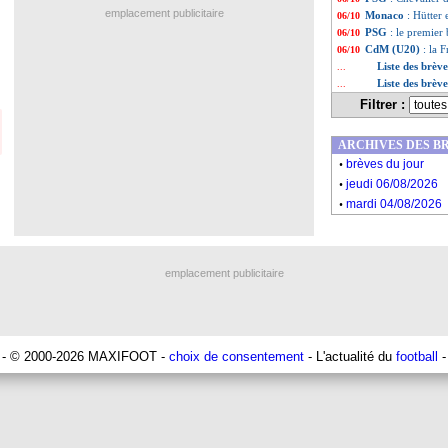
emplacement publicitaire
Monaco
: Hütter
06/10
PSG
: le premier
06/10
CdM (U20)
: la 
06/10
Liste des brèv
...
Liste des brèv
...
Filtrer :
ARCHIVES DES B
.
brèves du jour
.
jeudi 06/08/2026
.
mardi 04/08/2026
emplacement publicitaire
- © 2000-2026 MAXIFOOT -
choix de consentement
- L'actualité du
football
-