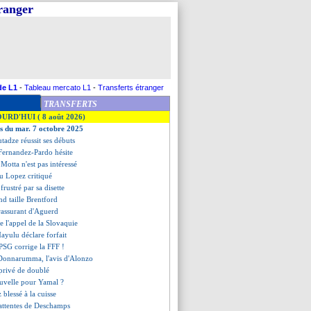
tranger
de L1
-
Tableau mercato L1
-
Transferts étranger
TRANSFERTS
OURD'HUI ( 8 août 2026)
es du mar. 7 octobre 2025
tadze réussit ses débuts
 Fernandez-Pardo hésite
Motta n'est pas intéressé
au Lopez critiqué
 frustré par sa disette
nd taille Brentford
rassurant d'Aguerd
se l'appel de la Slovaquie
ayulu déclare forfait
 PSG corrige la FFF !
-Donnarumma, l'avis d'Alonzo
privé de doublé
uvelle pour Yamal ?
 blessé à la cuisse
 attentes de Deschamps