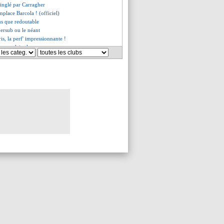
pinglé par Carragher
place Barcola ! (officiel)
us que redoutable
ersub ou le néant
ris, la perf' impressionnante !
n voulait plus
sfait du bilan, mais...
encore en réflexion ?
 Deschamps ne s'inquiète pas
ssé à l'aéroport !
a fierté d'Henry
 bien signé (officiel)
uge l'intégration d'Olise
 espoir camerounais visé
évoque le cas Zaïre-Emery
ssé, Deschamps dans l'attente
ensé par le Portugal
s XXL pour Fernandes ?
 un nouveau Diop
vi pour Mbappé
forts de Pedri
 dur confirmé pour Bombito
mu pour son retour à Turin
 condamné, Terzic choisi ?
agher ne ménage pas Slot
ou d'Angel Gomes récompensé