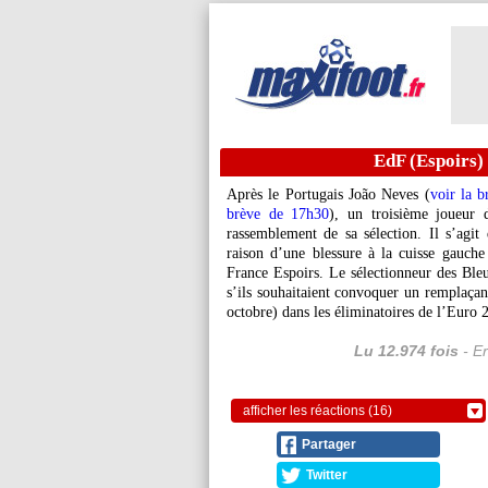
EdF (Espoirs) 
Après le Portugais João Neves (
voir la 
brève de 17h30
), un troisième joueur 
rassemblement de sa sélection. Il s’agi
raison d’une blessure à la cuisse gauche
France Espoirs. Le sélectionneur des Bleu
s’ils souhaitaient convoquer un remplaçant
octobre) dans les éliminatoires de l’Euro 
Lu 12.974 fois
- Er
afficher les réactions (16)
Partager
Twitter