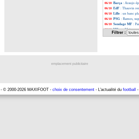
Barça
: Araujo é
06/10
EdF
: Thauvin rem
06/10
Lille
: un banc pl
06/10
PSG
: Ramos, sup
06/10
Sondage MF
: Pa
06/10
Milan
: Maignan e
06/10
Filtrer :
Lyon
: Maciel sati
06/10
Monaco
: Terzic 
06/10
EdF
: Chevalier,
06/10
OM
: Aguerd agre
06/10
Arsenal
: Saka, l
06/10
OM (f)
: Diacre a
06/10
emplacement publicitaire
EdF
: Deschamps j
06/10
Barça
: un grand
06/10
EdF
: Deschamps 
06/10
EdF
: Mbappé ble
06/10
PSG
: Neves disp
06/10
- © 2000-2026 MAXIFOOT -
choix de consentement
- L'actualité du
football
-
Man Utd
: offre
06/10
Nice
: Haise sent
06/10
Lille
: Santos ra
06/10
Barça
: les mots 
06/10
Nice
: gros coup
06/10
Milan
: Rabiot é
06/10
Monaco
: Hütter
06/10
Liverpool
: Carr
06/10
VIDEO
: le bij
06/10