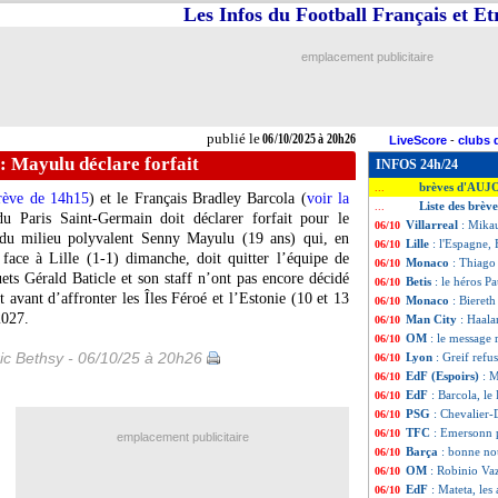
Les Infos du Football Français et E
emplacement publicitaire
publié le
06/10/2025 à 20h26
LiveScore
-
clubs 
: Mayulu déclare forfait
INFOS 24h/24
brèves d'AUJ
...
brève de 14h15
) et le Français Bradley Barcola (
voir la
Liste des brèv
...
du Paris Saint-Germain doit déclarer forfait pour le
Villarreal
: Mikau
06/10
t du milieu polyvalent Senny Mayulu (19 ans) qui, en
Lille
: l'Espagne,
06/10
 face à Lille (1-1) dimanche, doit quitter l’équipe de
Monaco
: Thiago 
06/10
ets Gérald Baticle et son staff n’ont pas encore décidé
Betis
: le héros P
06/10
 avant d’affronter les Îles Féroé et l’Estonie (10 et 13
Monaco
: Biereth
06/10
2027.
Man City
: Haala
06/10
OM
: le message 
06/10
ic Bethsy - 06/10/25 à 20h26
Lyon
: Greif refu
06/10
EdF (Espoirs)
: M
06/10
EdF
: Barcola, le
06/10
PSG
: Chevalier
06/10
TFC
: Emersonn 
06/10
emplacement publicitaire
Barça
: bonne no
06/10
OM
: Robinio Vaz
06/10
EdF
: Mateta, les
06/10