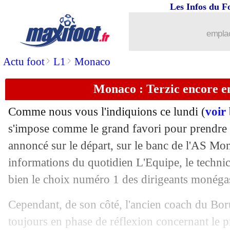
Les Infos du F
06/10
Man City
: Haaland taille Brentford
emplac
06/10
OM
: le message rassurant d'Aguerd
>
>
Actu foot
L1
Monaco
06/10
Lyon
: Greif refuse l'appel de la Slova
Monaco : Terzic encore en
06/10
EdF (Espoirs)
: Mayulu déclare forfai
Comme nous vous l'indiquions ce lundi (
voir
06/10
EdF
: Barcola, le PSG corrige la FFF !
s'impose comme le grand favori pour prendre l
annoncé sur le départ, sur le banc de l'AS Mon
06/10
PSG
: Chevalier-Donnarumma, l'avis 
informations du quotidien L'Equipe, le techni
bien le choix numéro 1 des dirigeants monéga
06/10
TFC
: Emersonn privé de doublé
Cependant, de son côté, l'ancien coach du Bo
06/10
Barça
: bonne nouvelle pour Yamal ?
toujours en phase de réflexion concernant le p