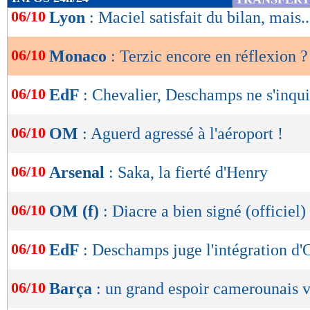
de
06/10
Lyon
: Maciel satisfait du bilan, mais..
lecture
06/10
Monaco
: Terzic encore en réflexion ?
OK
06/10
EdF
: Chevalier, Deschamps ne s'inqui
06/10
OM
: Aguerd agressé à l'aéroport !
06/10
Arsenal
: Saka, la fierté d'Henry
06/10
OM (f)
: Diacre a bien signé (officiel)
06/10
EdF
: Deschamps juge l'intégration d'
06/10
Barça
: un grand espoir camerounais v