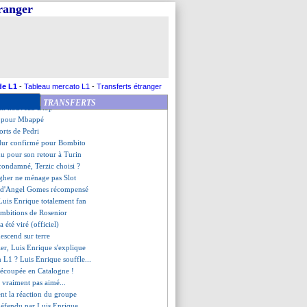
ssé à l'aéroport !
tranger
a fierté d'Henry
 bien signé (officiel)
uge l'intégration d'Olise
 espoir camerounais visé
évoque le cas Zaïre-Emery
ssé, Deschamps dans l'attente
ensé par le Portugal
de L1
-
Tableau mercato L1
-
Transferts étranger
s XXL pour Fernandes ?
TRANSFERTS
 un nouveau Diop
vi pour Mbappé
forts de Pedri
 dur confirmé pour Bombito
mu pour son retour à Turin
 condamné, Terzic choisi ?
agher ne ménage pas Slot
ou d'Angel Gomes récompensé
Luis Enrique totalement fan
 ambitions de Rosenior
a été viré (officiel)
escend sur terre
ier, Luis Enrique s'explique
n L1 ? Luis Enrique souffle...
 découpée en Catalogne !
a vraiment pas aimé...
ient la réaction du groupe
défendu par Luis Enrique