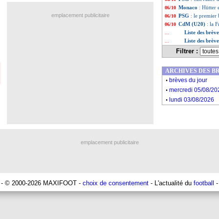
Monaco
: Hütter
06/10
emplacement publicitaire
PSG
: le premier
06/10
CdM (U20)
: la 
06/10
Liste des brèv
...
Liste des brèv
...
Filtrer :
ARCHIVES DES B
.
brèves du jour
.
mercredi 05/08/20
.
lundi 03/08/2026
emplacement publicitaire
- © 2000-2026 MAXIFOOT -
choix de consentement
- L'actualité du
football
-