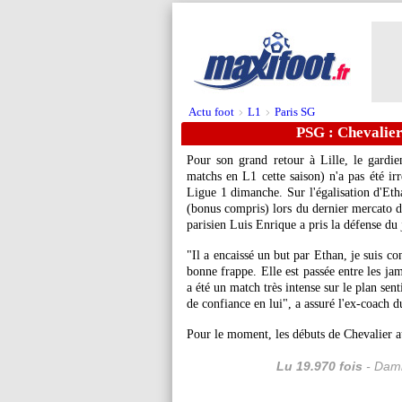
Actu foot
L1
Paris SG
>
>
PSG : Chevalier
Pour son grand retour à Lille, le gard
matchs en L1 cette saison) n'a pas été ir
Ligue 1 dimanche. Sur l'égalisation d'Eth
(bonus compris) lors du dernier mercato d'
parisien Luis Enrique a pris la défense du 
"Il a encaissé un but par Ethan, je suis co
bonne frappe. Elle est passée entre les ja
a été un match très intense sur le plan sen
de confiance en lui", a assuré l'ex-coach 
Pour le moment, les débuts de Chevalier a
Lu 19.970 fois
- Dami