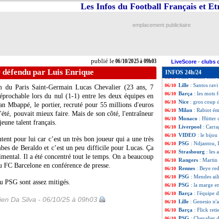
OM
: Aguerd agre
06/10
Les Infos du Football Français et E
Arsenal
: Saka, l
06/10
OM (f)
: Diacre a
06/10
emplacement publicitaire
EdF
: Deschamps j
06/10
Barça
: un grand
06/10
EdF
: Deschamps 
06/10
EdF
: Mbappé ble
06/10
publié le
06/10/2025 à 09h03
PSG
: Neves disp
06/10
LiveScore
-
clubs 
Man Utd
: offre
06/10
 défendu par Luis Enrique
INFOS 24h/24
Nice
: Haise sent
06/10
Lille
: Santos ra
06/10
ien du Paris Saint-Germain Lucas
Chevalier
(23 ans, 7
Barça
: les mots 
06/10
réprochable lors du nul (1-1) entre les deux équipes en
Nice
: gros coup
06/10
an Mbappé, le portier, recruté pour 55 millions d'euros
Milan
: Rabiot é
06/10
été, pouvait mieux faire. Mais de son côté, l'entraîneur
Monaco
: Hütter
06/10
jeune talent français.
Liverpool
: Carr
06/10
VIDEO
: le bij
06/10
ntent pour lui car c’est un très bon joueur qui a une très
PSG
: Ndjantou, 
06/10
mbes de Beraldo et c’est un peu difficile pour Lucas. Ça
Strasbourg
: les
06/10
timental. Il a été concentré tout le temps. On a beaucoup
Rangers
: Martin 
06/10
du FC Barcelone en conférence de presse.
Rennes
: Beye red
06/10
PSG
: Mendes ail
06/10
u PSG sont assez mitigés.
PSG
: la marge e
06/10
Barça
: l'équipe
06/10
en Da Silva - 06/10/25 à 09h03
Lille
: Genesio n'
06/10
Barça
: Flick ret
06/10
PSG
: Chevalier 
06/10