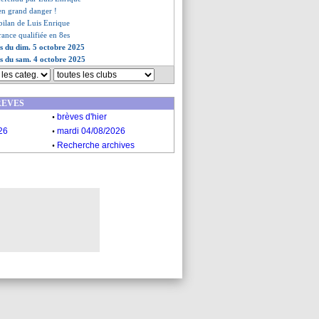
 en grand danger !
 bilan de Luis Enrique
France qualifiée en 8es
es du dim. 5 octobre 2025
es du sam. 4 octobre 2025
REVES
.
brèves d'hier
.
26
mardi 04/08/2026
.
Recherche archives