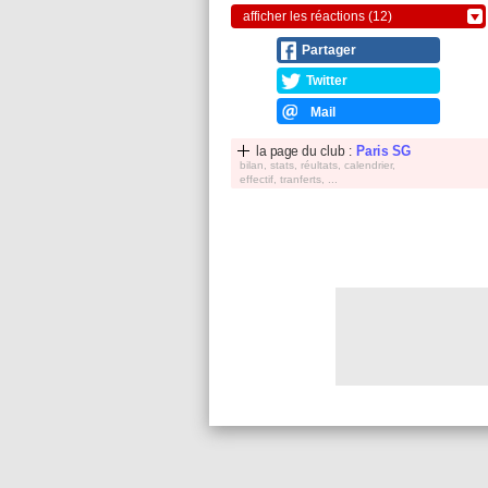
afficher les réactions (12)
Partager
Twitter
Mail
la page du club :
Paris SG
bilan, stats, réultats, calendrier,
effectif, tranferts, ...