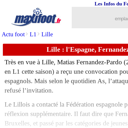
Les Infos du F
emplac
>
>
Actu foot
L1
Lille
Lille : l'Espagne, Fernande
Très en vue à Lille,
Matias Fernandez-Pardo
(2
en L1 cette saison) a reçu une convocation pou
espagnols. Mais selon le quotidien As, l’atta
refusé l’invitation.
Le Lillois a contacté la Fédération espagnole
réflexion supplémentaire. Il faut dire que Fer
Bruxelles, et passé par les catégories de jeune