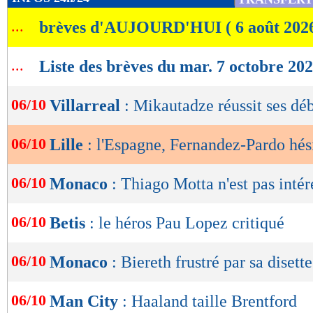
de
...
brèves d'AUJOURD'HUI ( 6 août 202
lecture
OK
...
Liste des brèves du mar. 7 octobre 20
06/10
Villarreal
: Mikautadze réussit ses dé
06/10
Lille
: l'Espagne, Fernandez-Pardo hés
06/10
Monaco
: Thiago Motta n'est pas intér
06/10
Betis
: le héros Pau Lopez critiqué
06/10
Monaco
: Biereth frustré par sa disette
06/10
Man City
: Haaland taille Brentford