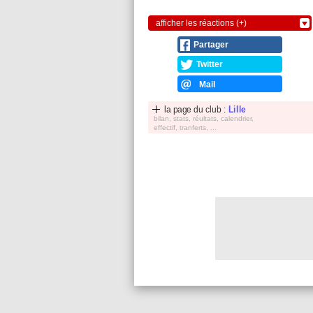
afficher les réactions (+)
Partager
Twitter
Mail
la page du club :
Lille
bilan, stats, réultats, calendrier,
effectif, tranferts, ...