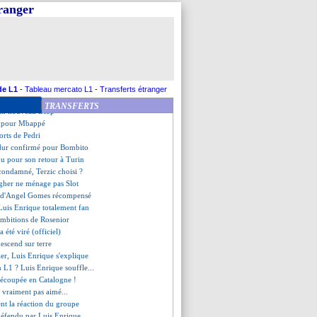
ssé à l'aéroport !
tranger
a fierté d'Henry
 bien signé (officiel)
uge l'intégration d'Olise
 espoir camerounais visé
évoque le cas Zaïre-Emery
ssé, Deschamps dans l'attente
ensé par le Portugal
de L1
-
Tableau mercato L1
-
Transferts étranger
s XXL pour Fernandes ?
TRANSFERTS
 un nouveau Diop
vi pour Mbappé
forts de Pedri
 dur confirmé pour Bombito
mu pour son retour à Turin
 condamné, Terzic choisi ?
agher ne ménage pas Slot
ou d'Angel Gomes récompensé
Luis Enrique totalement fan
 ambitions de Rosenior
a été viré (officiel)
escend sur terre
ier, Luis Enrique s'explique
n L1 ? Luis Enrique souffle...
 découpée en Catalogne !
a vraiment pas aimé...
ient la réaction du groupe
défendu par Luis Enrique