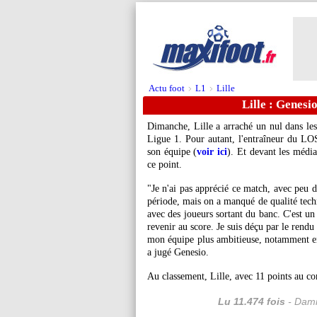
Actu foot
L1
Lille
>
>
Lille : Genesi
Dimanche, Lille a arraché un nul dans les
Ligue 1. Pour autant, l'entraîneur du LO
son équipe (
voir ici
). Et devant les média
ce point.
"Je n'ai pas apprécié ce match, avec peu 
période, mais on a manqué de qualité tech
avec des joueurs sortant du banc. C'est un
revenir au score. Je suis déçu par le rendu
mon équipe plus ambitieuse, notamment en p
a jugé Genesio.
Au classement, Lille, avec 11 points au co
Lu 11.474 fois
- Dami