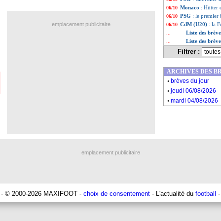
Monaco
: Hütter
06/10
PSG
: le premier
06/10
emplacement publicitaire
CdM (U20)
: la 
06/10
Liste des brèv
...
Liste des brèv
...
Filtrer :
ARCHIVES DES B
.
brèves du jour
.
jeudi 06/08/2026
.
mardi 04/08/2026
emplacement publicitaire
- © 2000-2026 MAXIFOOT -
choix de consentement
- L'actualité du
football
-