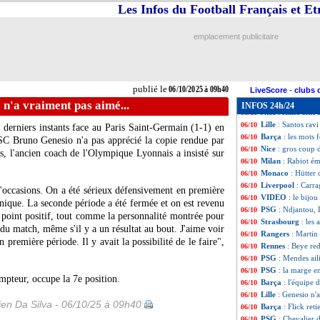
OM
: Aguerd agre
06/10
Les Infos du Football Français et E
Arsenal
: Saka, l
06/10
OM (f)
: Diacre a
06/10
emplacement publicitaire
EdF
: Deschamps j
06/10
Barça
: un grand
06/10
EdF
: Deschamps 
06/10
EdF
: Mbappé ble
06/10
publié le
06/10/2025 à 09h40
PSG
: Neves disp
06/10
LiveScore
-
clubs 
Man Utd
: offre
06/10
o n'a vraiment pas aimé...
INFOS 24h/24
Nice
: Haise sent
06/10
Lille
: Santos ra
06/10
 derniers instants face au Paris Saint-Germain (1-1) en
Barça
: les mots 
06/10
SC Bruno Genesio n'a pas apprécié la copie rendue par
Nice
: gros coup
06/10
s, l'ancien coach de l'Olympique Lyonnais a insisté sur
Milan
: Rabiot é
06/10
Monaco
: Hütter
06/10
Liverpool
: Carr
06/10
d'occasions. On a été sérieux défensivement en première
VIDEO
: le bij
06/10
nique. La seconde période a été fermée et on est revenu
PSG
: Ndjantou, 
06/10
 point positif, tout comme la personnalité montrée pour
Strasbourg
: les
06/10
 du match, même s'il y a un résultat au bout. J'aime voir
Rangers
: Martin 
06/10
remière période. Il y avait la possibilité de le faire",
Rennes
: Beye red
06/10
PSG
: Mendes ail
06/10
PSG
: la marge e
06/10
mpteur, occupe la 7e position.
Barça
: l'équipe
06/10
Lille
: Genesio n'
06/10
en Da Silva - 06/10/25 à 09h40
Barça
: Flick ret
06/10
PSG
: Chevalier 
06/10