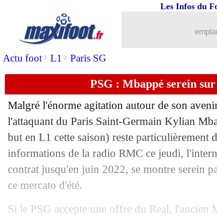
Les Infos du F
26/08
PSG
: le duel contre City enflamme Tw
emplac
26/08
UEFA
: Jorginho meilleur joueur 202
>
>
Actu foot
L1
Paris SG
26/08
UEFA
: Tuchel meilleur entraîneur 2
PSG : Mbappé serein sur 
26/08
LdC
: le tirage complet des groupes !
Malgré l'énorme agitation autour de son avenir
26/08
LdC
: le groupe complet du PSG avec 
l'attaquant du Paris Saint-Germain Kylian Mba
but en L1 cette saison) reste particulièrement d
26/08
LdC
: le groupe complet de Lille
informations de la radio RMC ce jeudi, l'intern
contrat jusqu'en juin 2022, se montre serein pa
26/08
LdC
: Håland meilleur attaquant 202
ce mercato d'été.
26/08
LdC
: Kanté meilleur milieu 2020-202
Si le PSG accepte une offre du Real, l'ancie