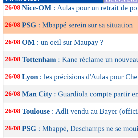
de
26/08
Nice-OM
: Aulas pour un retrait de po
lecture
26/08
PSG
: Mbappé serein sur sa situation
OK
26/08
OM
: un oeil sur Maupay ?
26/08
Tottenham
: Kane réclame un nouveau
26/08
Lyon
: les précisions d'Aulas pour Che
26/08
Man City
: Guardiola compte partir e
26/08
Toulouse
: Adli vendu au Bayer (offici
26/08
PSG
: Mbappé, Deschamps ne se moui