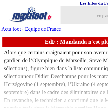
26/08
LEC
: Rosenborg-Rennes, les compos
Les Infos du F
26/08
Bayern
: le PSG, Kimmich veut une r
emplac
26/08
Nice-OM
: Aulas pour un retrait de po
>
Actu foot
Equipe de France
EdF : Mandanda n'est pl
26/08
PSG
: Mbappé serein sur sa situation
Alors que certains craignaient pour son avenir
26/08
OM
: un oeil sur Maupay ?
gardien de l’Olympique de Marseille, Steve 
sélections), figure bien dans la liste communiq
26/08
Tottenham
: Kane réclame un nouveau
sélectionneur Didier Deschamps pour les matc
26/08
Lyon
: les précisions d'Aulas pour Che
Herzégovine (1 septembre), l’Ukraine (4 septe
septembre) dans le cadre des éliminatoires d
26/08
Man City
: Guardiola compte partir e
En revanche, le technicien a confirmé que le M