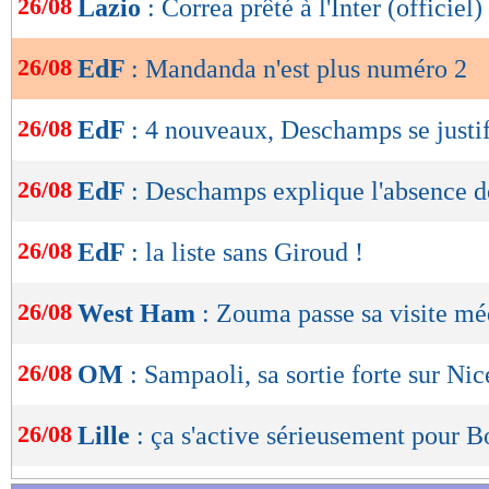
26/08
Lazio
: Correa prêté à l'Inter (officiel)
de
lecture
26/08
EdF
: Mandanda n'est plus numéro 2
OK
26/08
EdF
: 4 nouveaux, Deschamps se justi
26/08
EdF
: Deschamps explique l'absence 
26/08
EdF
: la liste sans Giroud !
26/08
West Ham
: Zouma passe sa visite mé
26/08
OM
: Sampaoli, sa sortie forte sur Nic
26/08
Lille
: ça s'active sérieusement pour 