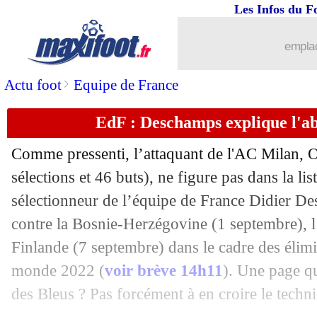
26/08
Nice-OM
: Aulas pour un retrait de po
Les Infos du F
26/08
PSG
: Mbappé serein sur sa situation
emplac
26/08
OM
: un oeil sur Maupay ?
>
Actu foot
Equipe de France
EdF : Deschamps explique l'a
26/08
Tottenham
: Kane réclame un nouveau
Comme pressenti, l’attaquant de l'AC Milan, O
26/08
Lyon
: les précisions d'Aulas pour Che
sélections et 46 buts), ne figure pas dans la lis
sélectionneur de l’équipe de France Didier D
26/08
Man City
: Guardiola compte partir e
contre la Bosnie-Herzégovine (1 septembre), l
26/08
Toulouse
: Adli vendu au Bayer (offici
Finlande (7 septembre) dans le cadre des élim
monde 2022 (
voir brève 14h11
). Une page qu
26/08
PSG
: Mbappé, Deschamps ne se moui
des Bleus ? Pas forcément à en croire le techni