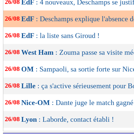
26/08
EdF
: 4 nouveaux, Deschamps se justi
de
lecture
26/08
EdF
: Deschamps explique l'absence 
OK
26/08
EdF
: la liste sans Giroud !
26/08
West Ham
: Zouma passe sa visite mé
26/08
OM
: Sampaoli, sa sortie forte sur Nic
26/08
Lille
: ça s'active sérieusement pour 
26/08
Nice-OM
: Dante juge le match gagné
26/08
Lyon
: Laborde, contact établi !