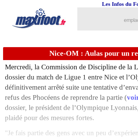
Les Infos du F
26/08
PSG
: la réaction de Pochettino
emplac
26/08
PSG
: le duel contre City enflamme Tw
26/08
UEFA
: Jorginho meilleur joueur 202
Nice-OM : Aulas pour un ret
26/08
UEFA
: Tuchel meilleur entraîneur 2
Mercredi, la Commission de Discipline de la LF
26/08
LdC
: le tirage complet des groupes !
dossier du match de Ligue 1 entre Nice et l’O
définitivement arrêté suite une tentative d’env
26/08
LdC
: le groupe complet du PSG avec 
refus des Phocéens de reprendre la partie (
voir
dossier, le président de l’Olympique Lyonnais
26/08
LdC
: le groupe complet de Lille
plaidé pour des mesures fortes.
26/08
LdC
: Håland meilleur attaquant 202
"Je fais partie des gens avec un peu d’expérie