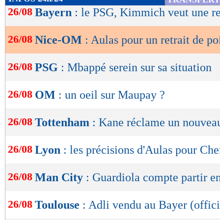
de
26/08
Bayern
: le PSG, Kimmich veut une r
lecture
26/08
Nice-OM
: Aulas pour un retrait de po
OK
26/08
PSG
: Mbappé serein sur sa situation
26/08
OM
: un oeil sur Maupay ?
26/08
Tottenham
: Kane réclame un nouveau
26/08
Lyon
: les précisions d'Aulas pour Che
26/08
Man City
: Guardiola compte partir e
26/08
Toulouse
: Adli vendu au Bayer (offici