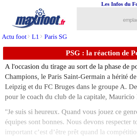
Les Infos du F
26/08
LEC
: les résultats de la soirée
emplac
26/08
Metz
: De Préville en approche ?
>
>
Actu foot
L1
Paris SG
26/08
Rennes
: Meling félicite Rosenborg
PSG : la réaction de P
26/08
Lyon
: Shaqiri dans le groupe contre 
A l'occasion du tirage au sort de la phase de p
26/08
Lille
: la piste Aurier
Champions, le Paris Saint-Germain a hérité d
Leipzig et du FC Bruges dans le groupe A. Des
26/08
Chelsea
: l'immense fierté de Jorginho
pour le coach du club de la capitale, Mauricio
26/08
Rennes
: Genesio ne s'en contente pas
"Je suis si heureux. Quand vous jouez ce genre
équipes sont bonnes. Nous devons respecter to
26/08
Man City
: Ronaldo, Rooney n'y croit
important c’est d’être prêt quand la compétiti