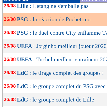
de
26/08
Lille
: Létang ne s'emballe pas
lecture
26/08
PSG
: la réaction de Pochettino
OK
26/08
PSG
: le duel contre City enflamme Tw
26/08
UEFA
: Jorginho meilleur joueur 202
26/08
UEFA
: Tuchel meilleur entraîneur 2
26/08
LdC
: le tirage complet des groupes !
26/08
LdC
: le groupe complet du PSG avec 
26/08
LdC
: le groupe complet de Lille