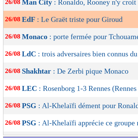
26/08
Man City
: Ronaldo, Rooney n'y croit
de
lecture
26/08
EdF
: Le Graët triste pour Giroud
OK
26/08
Monaco
: porte fermée pour Tchouam
26/08
LdC
: trois adversaires bien connus d
26/08
Shakhtar
: De Zerbi pique Monaco
26/08
LEC
: Rosenborg 1-3 Rennes (Rennes 
26/08
PSG
: Al-Khelaïfi dément pour Ronal
26/08
PSG
: Al-Khelaïfi apprécie ce groupe 