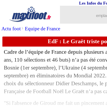
...
brèves d'AUJOURD'HUI ( 7 août 202
Les Infos du F
...
Liste des brèves du ven. 27 août 2021
emplac
26/08
Real
: Mbappé, le PSG ouvert à la nég
>
Actu foot
Equipe de France
EdF : Le Graët triste p
26/08
Tottenham
: Sissoko vers Watford ?
Cadre de l’équipe de France depuis plusieurs 
26/08
C3
: les chapeaux pour le tirage sont c
ans, 110 sélections et 46 buts) n’a pas été con
Bosnie (1er septembre), l’Ukraine (4 septembre
26/08
LEC
: les chapeaux pour le tirage son
septembre) en éliminatoires du Mondial 2022. 
26/08
Monaco
: Petrov ne changera pas de st
choix du sélectionneur Didier Deschamps, le p
Française de Football Noël Le Graët n’a pas cac
26/08
Strasbourg
: Le Marchand pour 2 ans (
"Si l'absence de Giroud me fait un pincement 