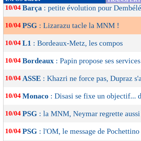
de
10/04
Barça
: petite évolution pour Dembél
lecture
10/04
PSG
: Lizarazu tacle la MNM !
OK
10/04
L1
: Bordeaux-Metz, les compos
10/04
Bordeaux
: Papin propose ses services
10/04
ASSE
: Khazri ne force pas, Dupraz s'
10/04
Monaco
: Disasi se fixe un objectif... 
10/04
PSG
: la MNM, Neymar regrette aussi
10/04
PSG
: l'OM, le message de Pochettino