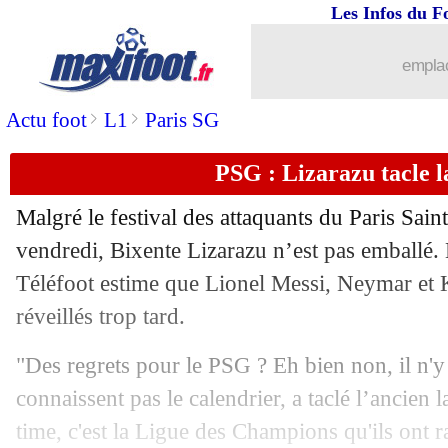
Les Infos du F
10/04
L1
: Angers 1-1 Lille (fini)
emplac
10/04
Man Utd
: Ronaldo, la police mène u
>
>
Actu foot
L1
Paris SG
10/04
Bordeaux
: fin de saison pour Elis
PSG : Lizarazu tacle
10/04
L1
: incident pendant Brest-Nantes
Malgré le festival des attaquants du Paris Sai
10/04
L1
: Lens-Nice, les compos
vendredi, Bixente Lizarazu n’est pas emballé. 
Téléfoot estime que Lionel Messi, Neymar et
10/04
Lyon
: Bettoni s'y verrait bien
réveillés trop tard.
10/04
Metz
: le constat accablant de Bronn
"Des regrets pour le PSG ? Eh bien non, il n'y 
connaissent pas le calendrier, a taclé l’ancien
10/04
Bordeaux
: Lacoux savoure sans s'en
time, c'est la Ligue des Champions qu'ils ont r