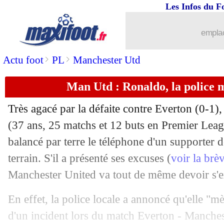
Les Infos du F
10/04
Lens
: Haise fier de ses joueurs
emplac
10/04
Nice
: Fournier explique son recrutem
>
>
Actu foot
PL
Manchester Utd
10/04
Monaco
: Clement et la mentalité de
Man Utd : Ronaldo, la police 
10/04
Ita.
: la Roma répond de justesse à la 
Très agacé par la défaite contre Everton (0-1)
10/04
L1
: Marseille-Montpellier, les compo
(37 ans, 25 matchs et 12 buts en Premier Leagu
balancé par terre le téléphone d'un supporter d
10/04
Ang.
: Man City et Liverpool se neutra
terrain. S'il a présenté ses excuses (
voir la brè
Manchester United va tout de même devoir s'exp
10/04
L1
: Lens 3-0 Nice (fini)
En effet, la police locale a annoncé qu'elle "m
10/04
Nantes
: Kombouaré regrette la bêtise
d'un incident lors du match Everton - Manche