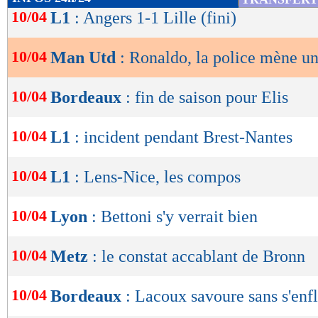
de
10/04
L1
: Angers 1-1 Lille (fini)
lecture
10/04
Man Utd
: Ronaldo, la police mène u
OK
10/04
Bordeaux
: fin de saison pour Elis
10/04
L1
: incident pendant Brest-Nantes
10/04
L1
: Lens-Nice, les compos
10/04
Lyon
: Bettoni s'y verrait bien
10/04
Metz
: le constat accablant de Bronn
10/04
Bordeaux
: Lacoux savoure sans s'en