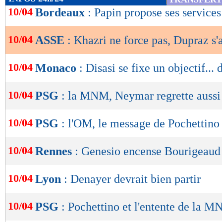
de
10/04
Bordeaux
: Papin propose ses services
lecture
10/04
ASSE
: Khazri ne force pas, Dupraz s'
OK
10/04
Monaco
: Disasi se fixe un objectif... 
10/04
PSG
: la MNM, Neymar regrette aussi
10/04
PSG
: l'OM, le message de Pochettino
10/04
Rennes
: Genesio encense Bourigeaud
10/04
Lyon
: Denayer devrait bien partir
10/04
PSG
: Pochettino et l'entente de la 