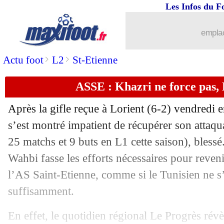
Les Infos du F
10/04
L1
: incident pendant Brest-Nantes
emplac
10/04
L1
: Lens-Nice, les compos
>
>
Actu foot
L2
St-Etienne
10/04
Lyon
: Bettoni s'y verrait bien
ASSE : Khazri ne force pas,
10/04
Metz
: le constat accablant de Bronn
Après la gifle reçue à Lorient (6-2) vendredi 
10/04
Bordeaux
: Lacoux savoure sans s'en
s’est montré impatient de récupérer son attaq
25 matchs et 9 buts en L1 cette saison), blessé
10/04
Man Utd
: Van Persie aurait recalé T
Wahbi fasse les efforts nécessaires pour reveni
l’AS Saint-Etienne, comme si le Tunisien ne s
10/04
L1
: Bordeaux 3-1 Metz (fini)
suffisamment.
10/04
Ita.
: Immobile voit triple avec la Laz
En effet, le quotidien régional Le Progrès révè